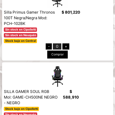
Silla Primus Gamer Thronos
$ 801,220
100T Negra/Negra Mod:
PCH-102BK
Sin stock en Cipolletti
Sin stock en Neuquén
Stock bajo en Central
-
0
+
Comprar
SILLA GAMER SOUL RGB
$
Mol: GAME-CH500NE NEGRO
588,910
- NEGRO
Stock bajo en Cipolletti
Sin stock en Neuquén