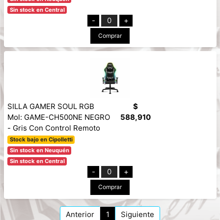
Sin stock en Central
-
0
+
Comprar
SILLA GAMER SOUL RGB
$
Mol: GAME-CH500NE NEGRO
588,910
- Gris Con Control Remoto
Stock bajo en Cipolletti
Sin stock en Neuquén
Sin stock en Central
-
0
+
Comprar
Anterior
1
Siguiente