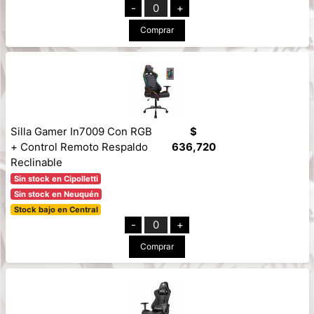
-
0
+
Comprar
Silla Gamer In7009 Con RGB
$
+ Control Remoto Respaldo
636,720
Reclinable
Sin stock en Cipolletti
Sin stock en Neuquén
Stock bajo en Central
-
0
+
Comprar