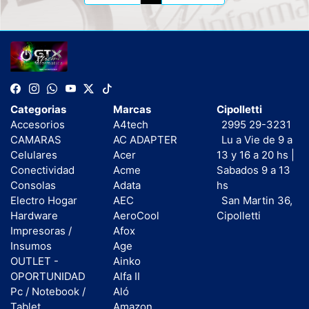
Categorias
Marcas
Cipolletti
Accesorios
A4tech
2995 29-3231
CAMARAS
AC ADAPTER
Lu a Vie de 9 a
Celulares
Acer
13 y 16 a 20 hs |
Conectividad
Acme
Sabados 9 a 13
Consolas
Adata
hs
Electro Hogar
AEC
San Martin 36,
Hardware
AeroCool
Cipolletti
Impresoras /
Afox
Insumos
Age
OUTLET -
Ainko
OPORTUNIDAD
Alfa II
Pc / Notebook /
Aló
Tablet
Amazon