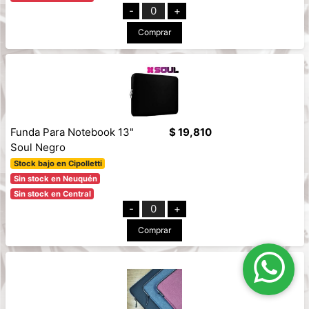
-
0
+
Comprar
Funda Para Notebook 13"
$ 19,810
Soul Negro
Stock bajo en Cipolletti
Sin stock en Neuquén
Sin stock en Central
-
0
+
Comprar