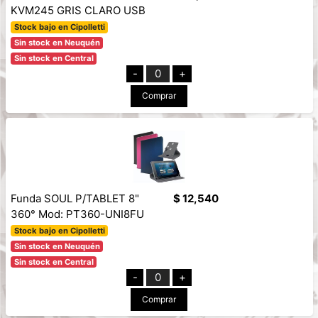
KVM245 GRIS CLARO USB
Stock bajo en Cipolletti
Sin stock en Neuquén
Sin stock en Central
-
0
+
Comprar
Funda SOUL P/TABLET 8"
$ 12,540
360° Mod: PT360-UNI8FU
Stock bajo en Cipolletti
Sin stock en Neuquén
Sin stock en Central
-
0
+
Comprar