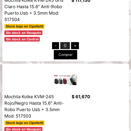
Mochila Kolke KVM-245 Gris
$ 117,130
Claro Hasta 15.6" Anti-Robo
Puerto Usb + 3.5mm Mod:
517504
Stock bajo en Cipolletti
Sin stock en Neuquén
Sin stock en Central
-
0
+
Comprar
Mochila Kolke KVM-245
$ 61,670
Rojo/Negro Hasta 15.6" Anti-
Robo Puerto Usb + 3.5mm
Mod: 517503
Stock bajo en Cipolletti
Sin stock en Neuquén