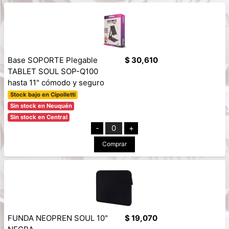
Base SOPORTE Plegable
$ 30,610
TABLET SOUL SOP-Q100
hasta 11" cómodo y seguro
Stock bajo en Cipolletti
Sin stock en Neuquén
Sin stock en Central
-
0
+
Comprar
FUNDA NEOPREN SOUL 10"
$ 19,070