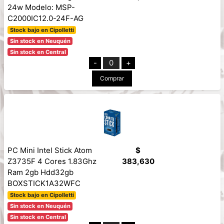
24w Modelo: MSP-
C2000IC12.0-24F-AG
Stock bajo en Cipolletti
Sin stock en Neuquén
Sin stock en Central
-
0
+
Comprar
PC Mini Intel Stick Atom
$
Z3735F 4 Cores 1.83Ghz
383,630
Ram 2gb Hdd32gb
BOXSTICK1A32WFC
Stock bajo en Cipolletti
Sin stock en Neuquén
Sin stock en Central