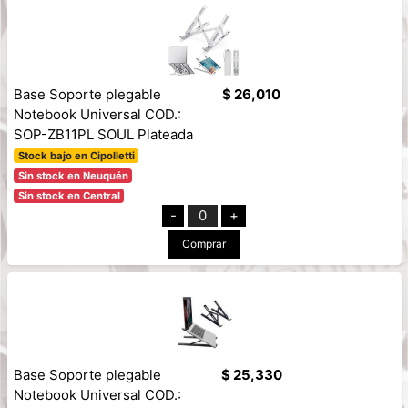
Base Soporte plegable
$ 26,010
Notebook Universal COD.:
SOP-ZB11PL SOUL Plateada
Stock bajo en Cipolletti
Sin stock en Neuquén
Sin stock en Central
-
0
+
Comprar
Base Soporte plegable
$ 25,330
Notebook Universal COD.: