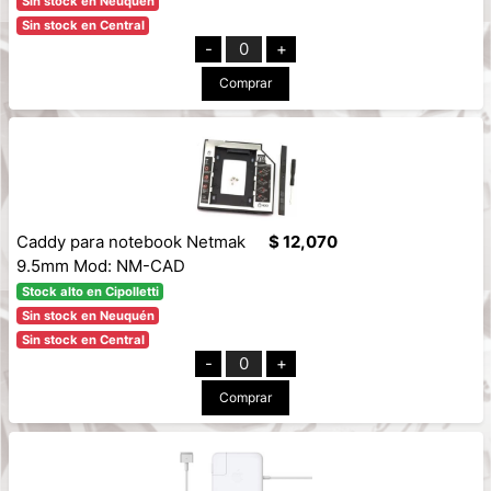
Sin stock en Neuquén
Sin stock en Central
-
0
+
Comprar
Caddy para notebook Netmak
$ 12,070
9.5mm Mod: NM-CAD
Stock alto en Cipolletti
Sin stock en Neuquén
Sin stock en Central
-
0
+
Comprar