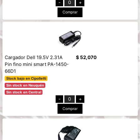
-
0
+
Comprar
Cargador Dell 19.5V 2.31A
$ 52,070
Pin fino mini smart PA-1450-
66D1
Stock bajo en Cipolletti
Sin stock en Neuquén
Sin stock en Central
-
0
+
Comprar