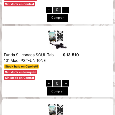
Sin stock en Central
-
0
+
Comprar
Funda Siliconada SOUL Tab
$ 13,510
10" Mod: PST-UNI10NE
Stock bajo en Cipolletti
Sin stock en Neuquén
Sin stock en Central
-
0
+
Comprar