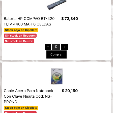
Bateria HP COMPAQ BT-420
$ 72,840
11,1V 4400 MAH 6 CELDAS
Stock bajo en Cipolletti
Sin stock en Neuquén
Sin stock en Central
-
0
+
Comprar
Cable Acero Para Notebook
$ 20,150
Con Clave Nisuta Cod: NS-
PRONO
Stock bajo en Cipolletti