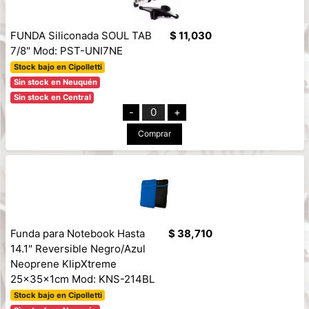
FUNDA Siliconada SOUL TAB
$ 11,030
7/8" Mod: PST-UNI7NE
Stock bajo en Cipolletti
Sin stock en Neuquén
Sin stock en Central
-
0
+
Comprar
Funda para Notebook Hasta
$ 38,710
14.1" Reversible Negro/Azul
Neoprene KlipXtreme
25x35x1cm Mod: KNS-214BL
Stock bajo en Cipolletti