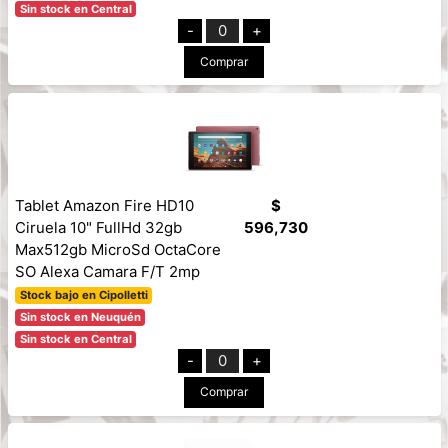
Sin stock en Central
-
0
+
Comprar
Tablet Amazon Fire HD10
$
Ciruela 10" FullHd 32gb
596,730
Max512gb MicroSd OctaCore
SO Alexa Camara F/T 2mp
Stock bajo en Cipolletti
Sin stock en Neuquén
Sin stock en Central
-
0
+
Comprar