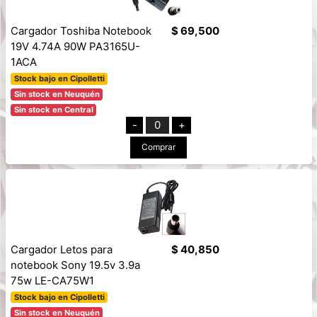
Cargador Toshiba Notebook
$ 69,500
19V 4.74A 90W PA3165U-
1ACA
Stock bajo en Cipolletti
Sin stock en Neuquén
Sin stock en Central
-
0
+
Comprar
Cargador Letos para
$ 40,850
notebook Sony 19.5v 3.9a
75w LE-CA75W1
Stock bajo en Cipolletti
Sin stock en Neuquén