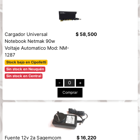
Cargador Universal
$ 58,500
Notebook Netmak 90w
Voltaje Automatico Mod: NM-
1287
Stock bajo en Cipolletti
Sin stock en Neuquén
Sin stock en Central
-
0
+
Comprar
Fuente 12v 2a Sagemcom
$ 16,220