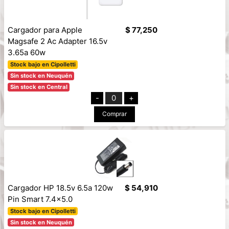
Cargador para Apple
$ 77,250
Magsafe 2 Ac Adapter 16.5v
3.65a 60w
Stock bajo en Cipolletti
Sin stock en Neuquén
Sin stock en Central
-
0
+
Comprar
Cargador HP 18.5v 6.5a 120w
$ 54,910
Pin Smart 7.4x5.0
Stock bajo en Cipolletti
Sin stock en Neuquén