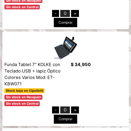
Sin stock en Neuquén
Sin stock en Central
-
0
+
Comprar
Funda Tablet 7" KOLKE con
$ 34,950
Teclado USB + lapiz Óptico
Colores Varios Mod: ET-
KBW071
Stock bajo en Cipolletti
Sin stock en Neuquén
Sin stock en Central
-
0
+
Comprar