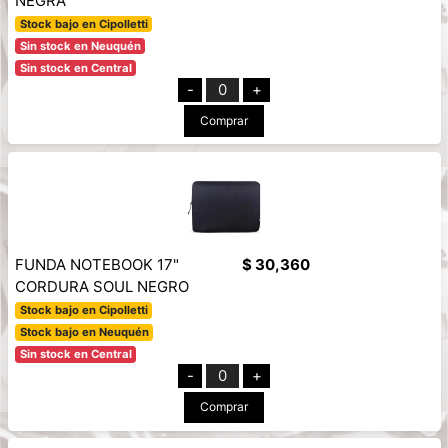
NEGRA
Stock bajo en Cipolletti
Sin stock en Neuquén
Sin stock en Central
-
0
+
Comprar
FUNDA NOTEBOOK 17"
$ 30,360
CORDURA SOUL NEGRO
Stock bajo en Cipolletti
Stock bajo en Neuquén
Sin stock en Central
-
0
+
Comprar