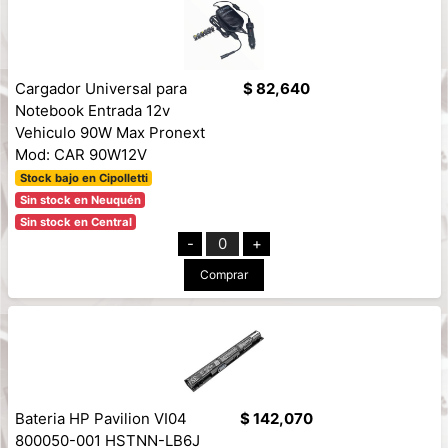
Cargador Universal para
$ 82,640
Notebook Entrada 12v
Vehiculo 90W Max Pronext
Mod: CAR 90W12V
Stock bajo en Cipolletti
Sin stock en Neuquén
Sin stock en Central
-
0
+
Comprar
Bateria HP Pavilion VI04
$ 142,070
800050-001 HSTNN-LB6J