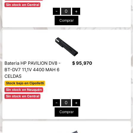
Sin stock en Central
-
0
+
Comprar
Bateria HP PAVILION DV8 -
$ 95,970
BT-DV7 11,1V 4400 MAH 6
CELDAS
Stock bajo en Cipolletti
Sin stock en Neuquén
Sin stock en Central
-
0
+
Comprar