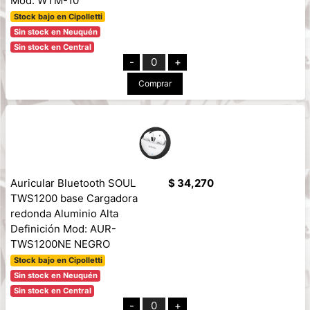
Mod: WTM-10
Stock bajo en Cipolletti
Sin stock en Neuquén
Sin stock en Central
-
0
+
Comprar
Auricular Bluetooth SOUL
$ 34,270
TWS1200 base Cargadora
redonda Aluminio Alta
Definición Mod: AUR-
TWS1200NE NEGRO
Stock bajo en Cipolletti
Sin stock en Neuquén
Sin stock en Central
-
0
+