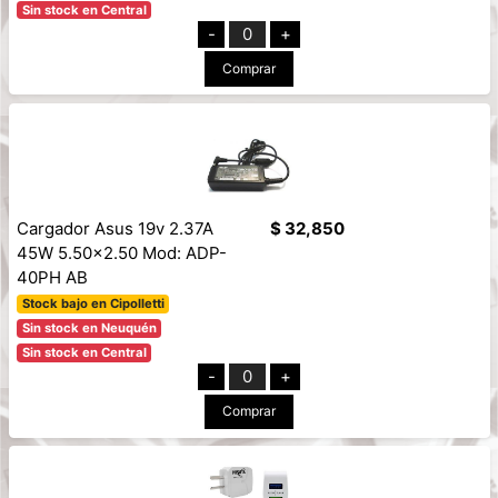
Sin stock en Central
-
0
+
Comprar
Cargador Asus 19v 2.37A
$ 32,850
45W 5.50x2.50 Mod: ADP-
40PH AB
Stock bajo en Cipolletti
Sin stock en Neuquén
Sin stock en Central
-
0
+
Comprar