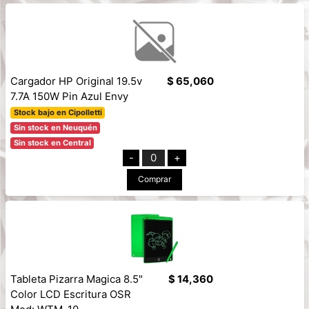
Cargador HP Original 19.5v
$ 65,060
7.7A 150W Pin Azul Envy
Stock bajo en Cipolletti
Sin stock en Neuquén
Sin stock en Central
-
0
+
Comprar
Tableta Pizarra Magica 8.5"
$ 14,360
Color LCD Escritura OSR