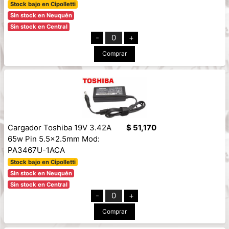
Stock bajo en Cipolletti
Sin stock en Neuquén
Sin stock en Central
-
0
+
Comprar
Cargador Toshiba 19V 3.42A
$ 51,170
65w Pin 5.5x2.5mm Mod:
PA3467U-1ACA
Stock bajo en Cipolletti
Sin stock en Neuquén
Sin stock en Central
-
0
+
Comprar