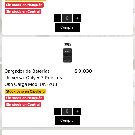
Sin stock en Neuquén
Sin stock en Central
-
0
+
Comprar
Cargador de Baterias
$ 9,030
Universal Only + 2 Puertos
Usb Carga Mod: UN-2UB
Stock bajo en Cipolletti
Sin stock en Neuquén
Sin stock en Central
-
0
+
Comprar