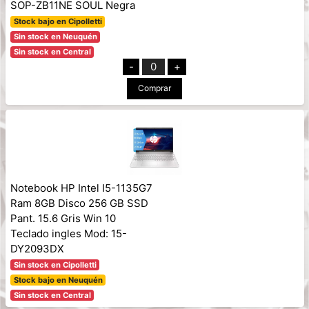
SOP-ZB11NE SOUL Negra
Stock bajo en Cipolletti
Sin stock en Neuquén
Sin stock en Central
-
0
+
Comprar
Notebook HP Intel I5-1135G7
Ram 8GB Disco 256 GB SSD
Pant. 15.6 Gris Win 10
Teclado ingles Mod: 15-
DY2093DX
Sin stock en Cipolletti
Stock bajo en Neuquén
Sin stock en Central