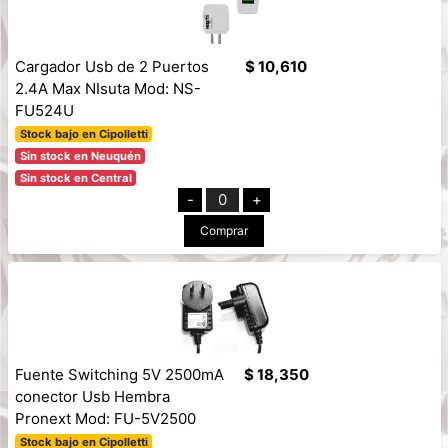
Cargador Usb de 2 Puertos
$ 10,610
2.4A Max NIsuta Mod: NS-
FU524U
Stock bajo en Cipolletti
Sin stock en Neuquén
Sin stock en Central
-
0
+
Comprar
Fuente Switching 5V 2500mA
$ 18,350
conector Usb Hembra
Pronext Mod: FU-5V2500
Stock bajo en Cipolletti