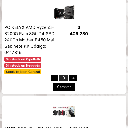
PC KELYX AMD Ryzen3-
$
3200G Ram 8Gb D4 SSD
405,280
240Gb Mother B450 Msi
Gabinete Kit Código:
0417819
Sin stock en Cipolletti
Sin stock en Neuquén
Stock bajo en Central
-
0
+
Comprar