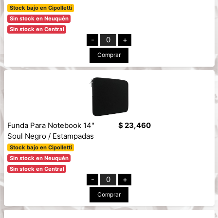
Stock bajo en Cipolletti
Sin stock en Neuquén
Sin stock en Central
-
0
+
Comprar
Funda Para Notebook 14"
$ 23,460
Soul Negro / Estampadas
Stock bajo en Cipolletti
Sin stock en Neuquén
Sin stock en Central
-
0
+
Comprar