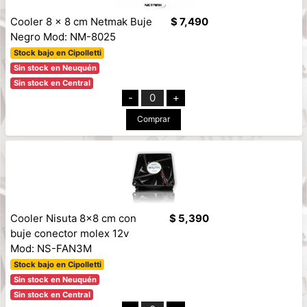
Cooler 8 x 8 cm Netmak Buje
$ 7,490
Negro Mod: NM-8025
Stock bajo en Cipolletti
Sin stock en Neuquén
Sin stock en Central
-
0
+
Comprar
Cooler Nisuta 8x8 cm con
$ 5,390
buje conector molex 12v
Mod: NS-FAN3M
Stock bajo en Cipolletti
Sin stock en Neuquén
Sin stock en Central