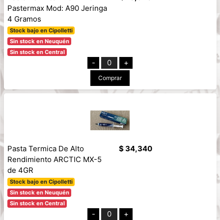
Pastermax Mod: A90 Jeringa
4 Gramos
Stock bajo en Cipolletti
Sin stock en Neuquén
Sin stock en Central
-
0
+
Comprar
Pasta Termica De Alto
$ 34,340
Rendimiento ARCTIC MX-5
de 4GR
Stock bajo en Cipolletti
Sin stock en Neuquén
Sin stock en Central
-
0
+