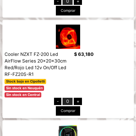
-
0
+
Comprar
Cooler NZXT FZ-200 Led
$ 63,180
AirFlow Series 20x20x30cm
Red/Rojo Led 12v On/Off Led
RF-FZ20S-R1
Stock bajo en Cipolletti
Sin stock en Neuquén
Sin stock en Central
-
0
+
Comprar