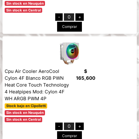
Sin stock en Neuquén
Sin stock en Central
-
0
+
Comprar
Cpu Air Cooler AeroCool
$
Cylon 4F Blanco RGB PWN
165,600
Heat Core Touch Technology
4 Heatpipes Mod: Cylon 4F
WH ARGB PWM 4P
Stock bajo en Cipolletti
Sin stock en Neuquén
Sin stock en Central
-
0
+
Comprar