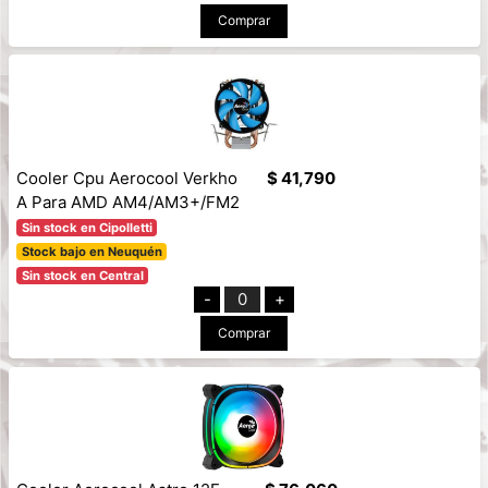
Comprar
Cooler Cpu Aerocool Verkho
$ 41,790
A Para AMD AM4/AM3+/FM2
Sin stock en Cipolletti
Stock bajo en Neuquén
Sin stock en Central
-
0
+
Comprar