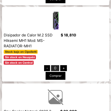
Disipador de Calor M.2 SSD
$ 18,810
Hiksemi MH1 Mod: MS-
RADIATOR-MH1
Stock bajo en Cipolletti
Sin stock en Neuquén
Sin stock en Central
-
0
+
Comprar