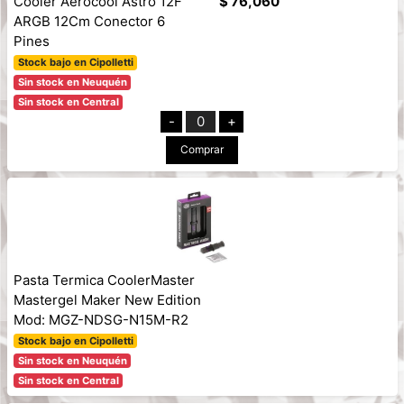
Cooler Aerocool Astro 12F
$ 76,060
ARGB 12Cm Conector 6
Pines
Stock bajo en Cipolletti
Sin stock en Neuquén
Sin stock en Central
-
0
+
Comprar
Pasta Termica CoolerMaster
Mastergel Maker New Edition
Mod: MGZ-NDSG-N15M-R2
Stock bajo en Cipolletti
Sin stock en Neuquén
Sin stock en Central