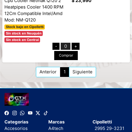
Cpu Cooler Netmak Q120 2
$ 23,990
Heatpipes Cooler 1400 RPM
12Cm Compatible Intel/Amd
Mod: NM-Q120
Stock bajo en Cipolletti
Sin stock en Neuquén
Sin stock en Central
-
0
+
Comprar
Anterior
1
Siguiente
Categorias
Marcas
Cipolletti
Accesorios
A4tech
2995 29-3231