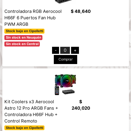
Controladora RGB Aerocool
$ 48,640
H66F 6 Puertos Fan Hub
PWM ARGB
Stock bajo en Cipolletti
Sin stock en Neuquén
Sin stock en Central
-
0
+
Comprar
Kit Coolers x3 Aerocool
$
Astro 12 Pro ARGB Fans +
240,020
Controladora H66F Hub +
Control Remoto
Stock bajo en Cipolletti