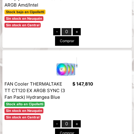
ARGB Amd/Intel
Stock bajo en Cipolletti
Sin stock en Neuquén
Sin stock en Central
-
0
+
Comprar
FAN Cooler THERMALTAKE
$ 147,810
TT CT120 EX ARGB SYNC (3
Fan Pack) Hydrangea Blue
Stock alto en Cipolletti
Sin stock en Neuquén
Sin stock en Central
-
0
+
Comprar