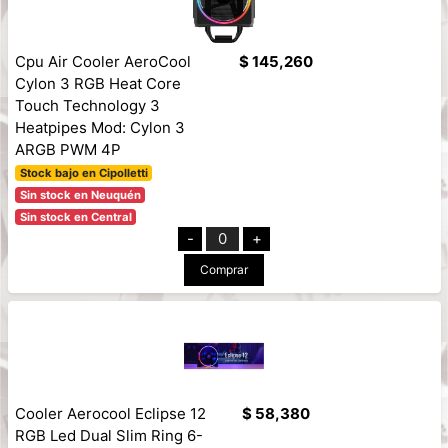
Cpu Air Cooler AeroCool
$ 145,260
Cylon 3 RGB Heat Core
Touch Technology 3
Heatpipes Mod: Cylon 3
ARGB PWM 4P
Stock bajo en Cipolletti
Sin stock en Neuquén
Sin stock en Central
-
0
+
Comprar
Cooler Aerocool Eclipse 12
$ 58,380
RGB Led Dual Slim Ring 6-