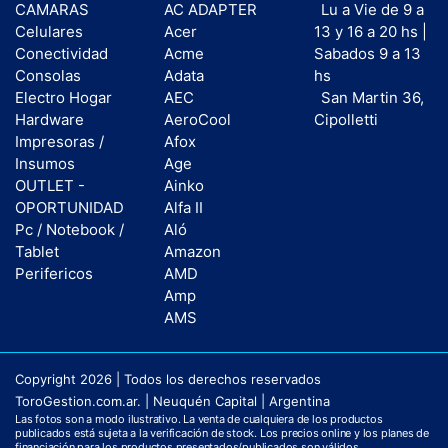
CAMARAS
AC ADAPTER
Lu a Vie de 9 a
Celulares
Acer
13 y 16 a 20 hs |
Conectividad
Acme
Sabados 9 a 13
Consolas
Adata
hs
Electro Hogar
AEC
San Martin 36,
Hardware
AeroCool
Cipolletti
Impresoras /
Afox
Insumos
Age
OUTLET -
Ainko
OPORTUNIDAD
Alfa II
Pc / Notebook /
Aló
Tablet
Amazon
Perifericos
AMD
Amp
AMS
Copyright 2026 | Todos los derechos reservados
ToroGestion.com.ar. | Neuquén Capital | Argentina
Las fotos son a modo ilustrativo. La venta de cualquiera de los productos
publicados está sujeta a la verificación de stock. Los precios online y los planes de
financiación para los productos presentados/publicados son válidos