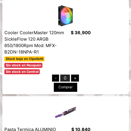
Cooler CoolerMaster 120mm
$ 36,900
SickleFlow 120 ARGB
650/1800Rpm Mod: MFX-
B2DN-18NPA-R1
Stock bajo en Cipolletti
Sin stock en Neuquén
Sin stock en Central
-
0
+
Comprar
Pasta Termica ALUMINIO
$ 10,840