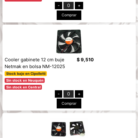
-
0
+
Comprar
Cooler gabinete 12 cm buje
$ 9,510
Netmak en bolsa NM-12025
Stock bajo en Cipolletti
Sin stock en Neuquén
Sin stock en Central
-
0
+
Comprar