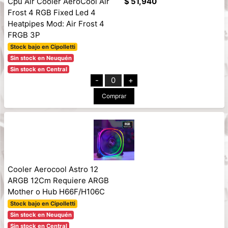
Cpu Air Cooler AeroCool Air
$ 51,940
Frost 4 RGB Fixed Led 4
Heatpipes Mod: Air Frost 4
FRGB 3P
Stock bajo en Cipolletti
Sin stock en Neuquén
Sin stock en Central
-
0
+
Comprar
Cooler Aerocool Astro 12
ARGB 12Cm Requiere ARGB
Mother o Hub H66F/H106C
Stock bajo en Cipolletti
Sin stock en Neuquén
Sin stock en Central