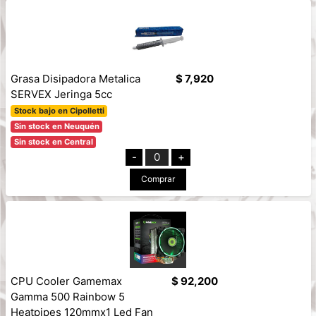
Grasa Disipadora Metalica
$ 7,920
SERVEX Jeringa 5cc
Stock bajo en Cipolletti
Sin stock en Neuquén
Sin stock en Central
-
0
+
Comprar
CPU Cooler Gamemax
$ 92,200
Gamma 500 Rainbow 5
Heatpipes 120mmx1 Led Fan