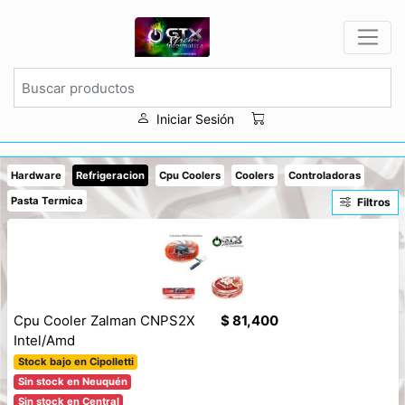
Iniciar Sesión
Hardware
Refrigeracion
Cpu Coolers
Coolers
Controladoras
Pasta Termica
Filtros
Cpu Cooler Zalman CNPS2X
$ 81,400
Intel/Amd
Stock bajo en Cipolletti
Sin stock en Neuquén
Sin stock en Central