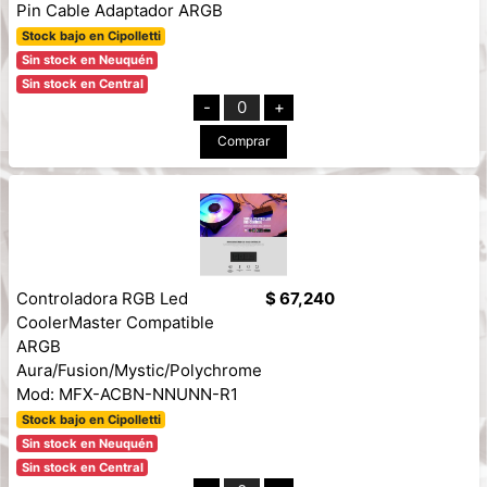
Pin Cable Adaptador ARGB
Stock bajo en Cipolletti
Sin stock en Neuquén
Sin stock en Central
-
0
+
Comprar
Controladora RGB Led
$ 67,240
CoolerMaster Compatible
ARGB
Aura/Fusion/Mystic/Polychrome
Mod: MFX-ACBN-NNUNN-R1
Stock bajo en Cipolletti
Sin stock en Neuquén
Sin stock en Central