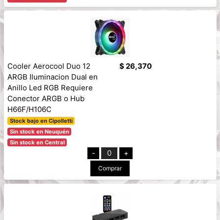
Cooler Aerocool Duo 12
$ 26,370
ARGB Iluminacion Dual en
Anillo Led RGB Requiere
Conector ARGB o Hub
H66F/H106C
Stock bajo en Cipolletti
Sin stock en Neuquén
Sin stock en Central
-
0
+
Comprar