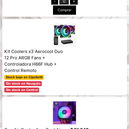
-
0
+
Comprar
Kit Coolers x3 Aerocool Duo
12 Pro ARGB Fans +
Controladora H66F Hub +
Control Remoto
Stock bajo en Cipolletti
Sin stock en Neuquén
Sin stock en Central