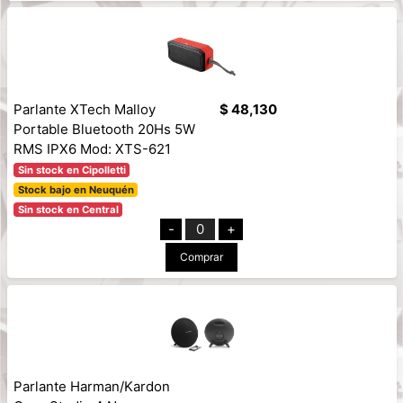
Parlante XTech Malloy
$ 48,130
Portable Bluetooth 20Hs 5W
RMS IPX6 Mod: XTS-621
Sin stock en Cipolletti
Stock bajo en Neuquén
Sin stock en Central
-
0
+
Comprar
Parlante Harman/Kardon