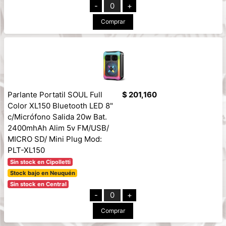
-
0
+
Comprar
Parlante Portatil SOUL Full
$ 201,160
Color XL150 Bluetooth LED 8"
c/Micrófono Salida 20w Bat.
2400mhAh Alim 5v FM/USB/
MICRO SD/ Mini Plug Mod:
PLT-XL150
Sin stock en Cipolletti
Stock bajo en Neuquén
Sin stock en Central
-
0
+
Comprar