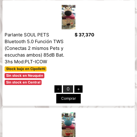
Parlante SOUL PETS
$ 37,370
Bluetooth 5.0 Función TWS
(Conectas 2 mismos Pets y
escuchas ambos) 85dB Bat.
3hs Mod:PLT-ICOW
Stock bajo en Cipolletti
Sin stock en Neuquén
Sin stock en Central
-
0
+
Comprar