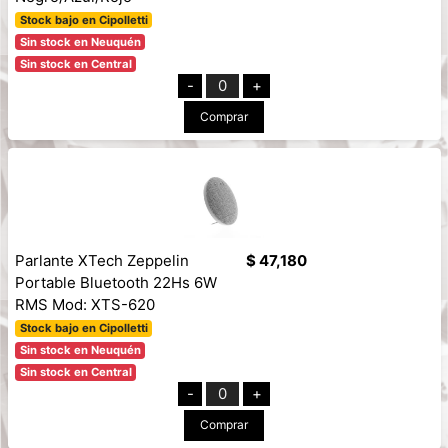
Stock bajo en Cipolletti
Sin stock en Neuquén
Sin stock en Central
-
0
+
Comprar
Parlante XTech Zeppelin
$ 47,180
Portable Bluetooth 22Hs 6W
RMS Mod: XTS-620
Stock bajo en Cipolletti
Sin stock en Neuquén
Sin stock en Central
-
0
+
Comprar