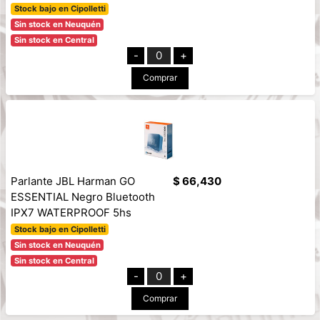
Stock bajo en Cipolletti
Sin stock en Neuquén
Sin stock en Central
-
0
+
Comprar
Parlante JBL Harman GO
$ 66,430
ESSENTIAL Negro Bluetooth
IPX7 WATERPROOF 5hs
Stock bajo en Cipolletti
Sin stock en Neuquén
Sin stock en Central
-
0
+
Comprar