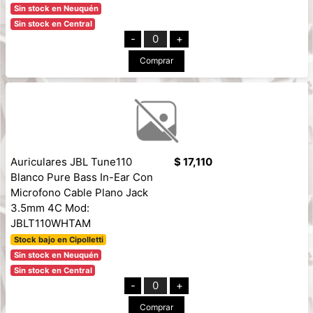
Sin stock en Neuquén
Sin stock en Central
-
0
+
Comprar
Auriculares JBL Tune110
$ 17,110
Blanco Pure Bass In-Ear Con
Microfono Cable Plano Jack
3.5mm 4C Mod:
JBLT110WHTAM
Stock bajo en Cipolletti
Sin stock en Neuquén
Sin stock en Central
-
0
+
Comprar