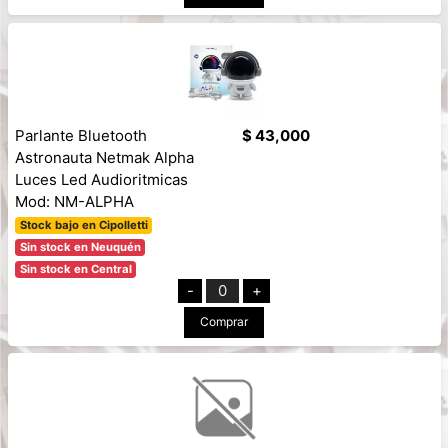
Parlante Bluetooth
$ 43,000
Astronauta Netmak Alpha
Luces Led Audioritmicas
Mod: NM-ALPHA
Stock bajo en Cipolletti
Sin stock en Neuquén
Sin stock en Central
-
0
+
Comprar