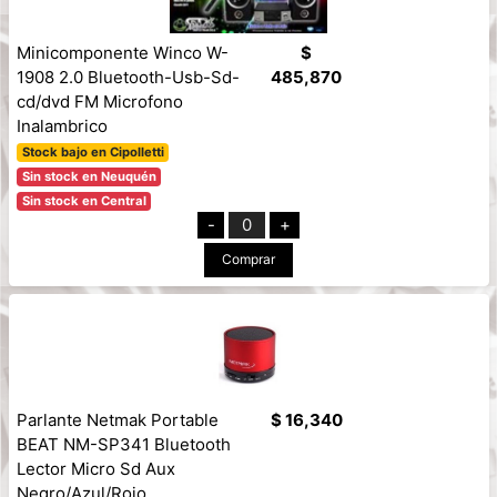
Minicomponente Winco W-
$
1908 2.0 Bluetooth-Usb-Sd-
485,870
cd/dvd FM Microfono
Inalambrico
Stock bajo en Cipolletti
Sin stock en Neuquén
Sin stock en Central
-
0
+
Comprar
Parlante Netmak Portable
$ 16,340
BEAT NM-SP341 Bluetooth
Lector Micro Sd Aux
Negro/Azul/Rojo