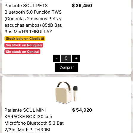
Parlante SOUL PETS
$ 39,450
Bluetooth 5.0 Función TWS
(Conectas 2 mismos Pets y
escuchas ambos) 85dB Bat.
3hs Mod:PLT-IBULLAZ
Stock bajo en Cipolletti
Sin stock en Neuquén
Sin stock en Central
-
0
+
Comprar
Parlante SOUL MINI
$ 54,920
KARAOKE BOX I30 con
Micrófono Bluetooth 5.3 Bat
2/3hs Mod: PLT-I30BL