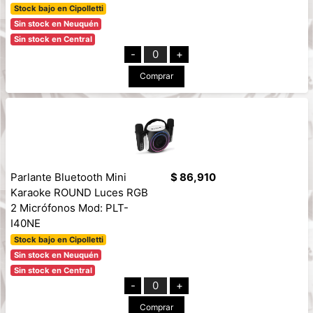
Stock bajo en Cipolletti
Sin stock en Neuquén
Sin stock en Central
-
0
+
Comprar
Parlante Bluetooth Mini
$ 86,910
Karaoke ROUND Luces RGB
2 Micrófonos Mod: PLT-
I40NE
Stock bajo en Cipolletti
Sin stock en Neuquén
Sin stock en Central
-
0
+
Comprar