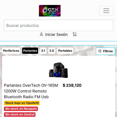
Iniciar Sesión
Perifericos
Parlantes
2.1
2.0
Portables
Filtros
Parlantes OverTech OV-165M
$ 238,120
1200W Control Remoto
Bluetooth Radio FM Usb
Stock bajo en Cipolletti
Sin stock en Neuquén
Sin stock en Central