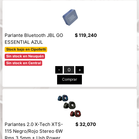
Parlante Bluetooth JBL GO
$ 119,240
ESSENTIAL AZUL
Stock bajo en Cipolletti
Sin stock en Neuquén
Sin stock en Central
-
0
+
Comprar
Parlantes 2.0 X-Tech XTS-
$ 32,070
115 Negro/Rojo Stereo 6W
Rms 3.5mm + Usb Power