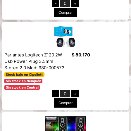
-
0
+
Comprar
Parlantes Logitech Z120 2W
$ 80,170
Usb Power Plug 3.5mm
Stereo 2.0 Mod: 980-000573
Stock bajo en Cipolletti
Sin stock en Neuquén
Sin stock en Central
-
0
+
Comprar