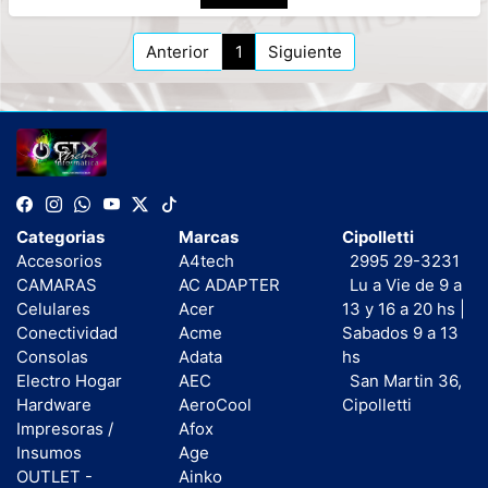
Anterior
1
Siguiente
Categorias
Marcas
Cipolletti
Accesorios
A4tech
2995 29-3231
CAMARAS
AC ADAPTER
Lu a Vie de 9 a
Celulares
Acer
13 y 16 a 20 hs |
Conectividad
Acme
Sabados 9 a 13
Consolas
Adata
hs
Electro Hogar
AEC
San Martin 36,
Hardware
AeroCool
Cipolletti
Impresoras /
Afox
Insumos
Age
OUTLET -
Ainko