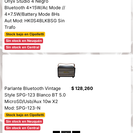
Onyx Studio 4 Negro
Bluetooth 4x15W/Ac Mode //
4x7.5W/Battery Mode 8Hs
Aut Mod: HK0S4BLKBSG Sin
Trafo
Stock bajo en Cipolletti
Sin stock en Neuquén
Sin stock en Central
Parlante Bluetooth Vintage
$ 128,260
Style SPG-123 Blanco BT 5.0
MicroSD/Usb/Aux 10w X2
Mod: SPG-123-N
Stock bajo en Cipolletti
Sin stock en Neuquén
Sin stock en Central