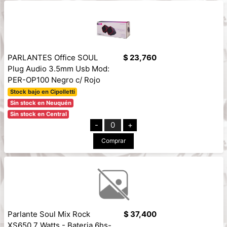
PARLANTES Office SOUL
$ 23,760
Plug Audio 3.5mm Usb Mod:
PER-OP100 Negro c/ Rojo
Stock bajo en Cipolletti
Sin stock en Neuquén
Sin stock en Central
-
0
+
Comprar
Parlante Soul Mix Rock
$ 37,400
XS650 7 Watts - Bateria 6hs-