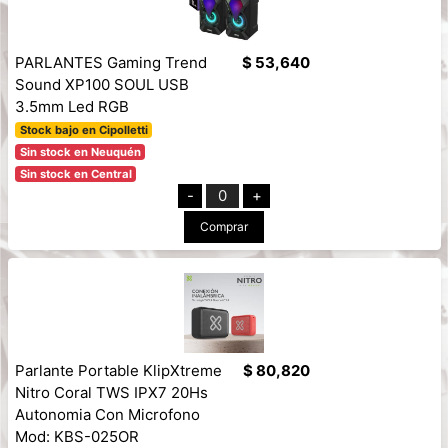
PARLANTES Gaming Trend
$ 53,640
Sound XP100 SOUL USB
3.5mm Led RGB
Stock bajo en Cipolletti
Sin stock en Neuquén
Sin stock en Central
-
0
+
Comprar
Parlante Portable KlipXtreme
$ 80,820
Nitro Coral TWS IPX7 20Hs
Autonomia Con Microfono
Mod: KBS-025OR