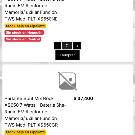
Radio FM /Lector de
Memoria/ uxiliar Función
TWS Mod: PLT-XS650NE
Stock bajo en Cipolletti
Sin stock en Neuquén
Sin stock en Central
-
0
+
Comprar
Parlante Soul Mix Rock
$ 37,400
XS650 7 Watts - Bateria 6hs-
Radio FM /Lector de
Memoria/ uxiliar Función
TWS Mod: PLT-XS650GR
Stock bajo en Cipolletti