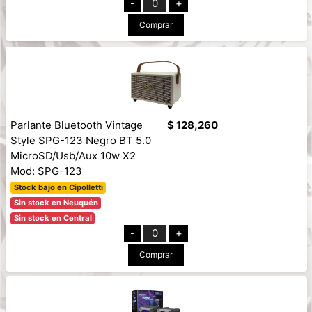
-
0
+
Comprar
Parlante Bluetooth Vintage
$ 128,260
Style SPG-123 Negro BT 5.0
MicroSD/Usb/Aux 10w X2
Mod: SPG-123
Stock bajo en Cipolletti
Sin stock en Neuquén
Sin stock en Central
-
0
+
Comprar