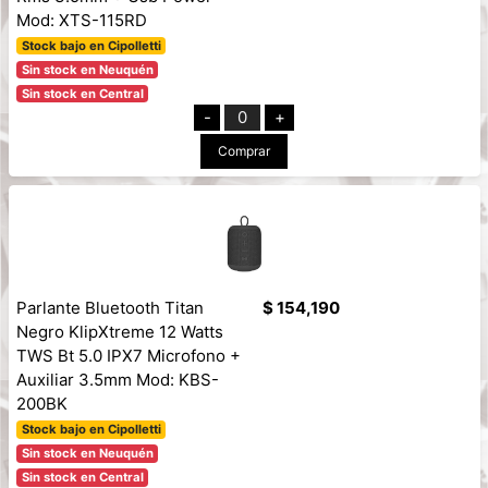
Mod: XTS-115RD
Stock bajo en Cipolletti
Sin stock en Neuquén
Sin stock en Central
-
0
+
Comprar
Parlante Bluetooth Titan
$ 154,190
Negro KlipXtreme 12 Watts
TWS Bt 5.0 IPX7 Microfono +
Auxiliar 3.5mm Mod: KBS-
200BK
Stock bajo en Cipolletti
Sin stock en Neuquén
Sin stock en Central