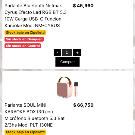
Parlante Bluetooth Netmak
$ 45,960
Cyrus Efecto Led RGB BT 5.3
10W Carga USB-C Funcion
Karaoke Mod: NM-CYRUS
Stock bajo en Cipolletti
Sin stock en Neuquén
Sin stock en Central
-
0
+
Comprar
Parlante SOUL MINI
$ 66,750
KARAOKE BOX I30 con
Micrófono Bluetooth 5.3 Bat
2/3hs Mod: PLT-I30NE
Stock bajo en Cipolletti