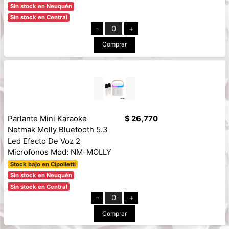
Sin stock en Neuquén
Sin stock en Central
-
0
+
Comprar
Parlante Mini Karaoke
$ 26,770
Netmak Molly Bluetooth 5.3
Led Efecto De Voz 2
Microfonos Mod: NM-MOLLY
Stock bajo en Cipolletti
Sin stock en Neuquén
Sin stock en Central
-
0
+
Comprar