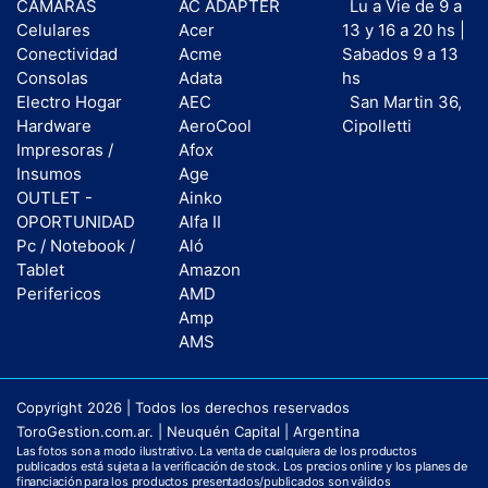
CAMARAS
AC ADAPTER
Lu a Vie de 9 a
Celulares
Acer
13 y 16 a 20 hs |
Conectividad
Acme
Sabados 9 a 13
Consolas
Adata
hs
Electro Hogar
AEC
San Martin 36,
Hardware
AeroCool
Cipolletti
Impresoras /
Afox
Insumos
Age
OUTLET -
Ainko
OPORTUNIDAD
Alfa II
Pc / Notebook /
Aló
Tablet
Amazon
Perifericos
AMD
Amp
AMS
Copyright 2026 | Todos los derechos reservados
ToroGestion.com.ar. | Neuquén Capital | Argentina
Las fotos son a modo ilustrativo. La venta de cualquiera de los productos
publicados está sujeta a la verificación de stock. Los precios online y los planes de
financiación para los productos presentados/publicados son válidos