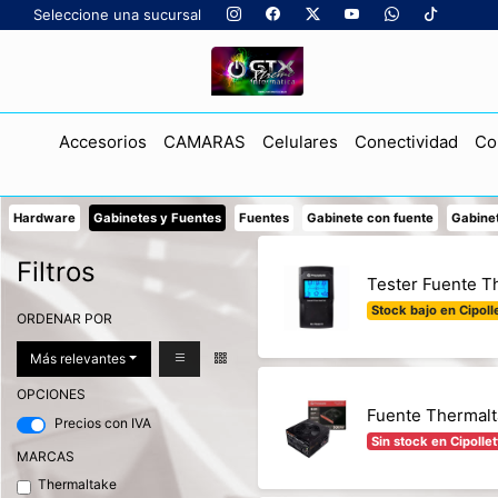
Seleccione una sucursal
Accesorios
CAMARAS
Celulares
Conectividad
Co
Hardware
Gabinetes y Fuentes
Fuentes
Gabinete con fuente
Gabinet
Filtros
Tester Fuente T
Stock bajo en Cipolle
ORDENAR POR
Más relevantes
OPCIONES
Fuente Thermalt
Precios con IVA
Sin stock en Cipollet
MARCAS
Thermaltake