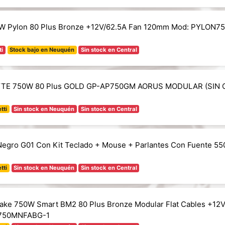
W Pylon 80 Plus Bronze +12V/62.5A Fan 120mm Mod: PYLON7
ti
Stock bajo en Neuquén
Sin stock en Central
TE 750W 80 Plus GOLD GP-AP750GM AORUS MODULAR (SIN 
tti
Sin stock en Neuquén
Sin stock en Central
Negro G01 Con Kit Teclado + Mouse + Parlantes Con Fuente 5
tti
Sin stock en Neuquén
Sin stock en Central
ake 750W Smart BM2 80 Plus Bronze Modular Flat Cables +12V
750MNFABG-1