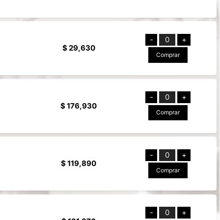
-
0
+
$ 29,630
Comprar
-
0
+
$ 176,930
Comprar
-
0
+
$ 119,890
Comprar
-
0
+