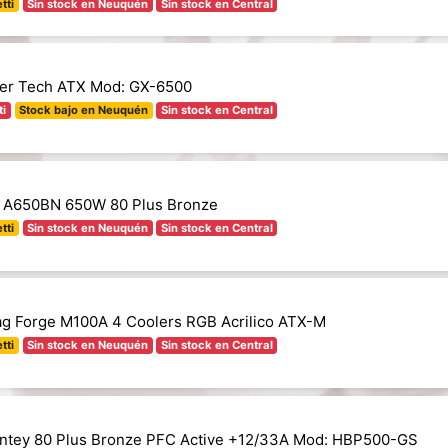
tti
Sin stock en Neuquén
Sin stock en Central
er Tech ATX Mod: GX-6500
ti
Stock bajo en Neuquén
Sin stock en Central
 A650BN 650W 80 Plus Bronze
tti
Sin stock en Neuquén
Sin stock en Central
g Forge M100A 4 Coolers RGB Acrilico ATX-M
tti
Sin stock en Neuquén
Sin stock en Central
ntey 80 Plus Bronze PFC Active +12/33A Mod: HBP500-GS