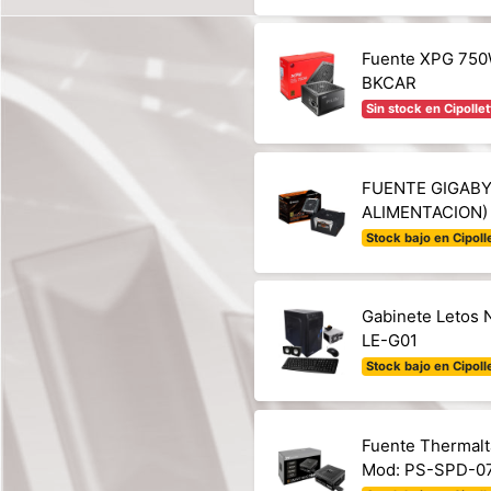
Fuente XPG 750
BKCAR
Sin stock en Cipollet
FUENTE GIGABY
ALIMENTACION)
Stock bajo en Cipolle
Gabinete Letos 
LE-G01
Stock bajo en Cipolle
Fuente Thermalt
Mod: PS-SPD-0