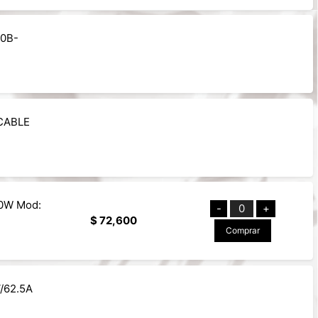
50B-
CABLE
50W Mod:
-
0
+
$ 72,600
Comprar
/62.5A