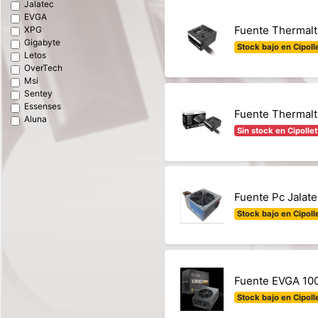
Jalatec
EVGA
Fuente Thermal
XPG
Gigabyte
Stock bajo en Cipolle
Letos
OverTech
Msi
Sentey
Essenses
Fuente Thermal
Aluna
Sin stock en Cipollet
Fuente Pc Jala
Stock bajo en Cipolle
Fuente EVGA 100
Stock bajo en Cipolle