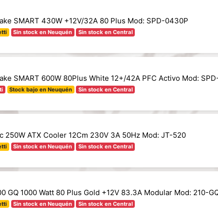
take SMART 430W +12V/32A 80 Plus Mod: SPD-0430P
tti
Sin stock en Neuquén
Sin stock en Central
take SMART 600W 80Plus White 12+/42A PFC Activo Mod: SP
ti
Stock bajo en Neuquén
Sin stock en Central
tec 250W ATX Cooler 12Cm 230V 3A 50Hz Mod: JT-520
tti
Sin stock en Neuquén
Sin stock en Central
0 GQ 1000 Watt 80 Plus Gold +12V 83.3A Modular Mod: 210-G
tti
Sin stock en Neuquén
Sin stock en Central