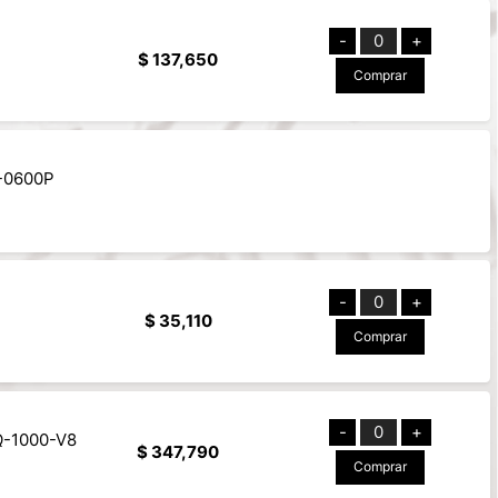
-
0
+
$ 137,650
Comprar
D-0600P
-
0
+
$ 35,110
Comprar
-
0
+
Q-1000-V8
$ 347,790
Comprar