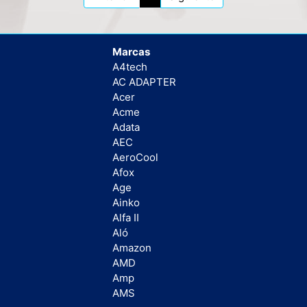
Marcas
A4tech
AC ADAPTER
Acer
Acme
Adata
AEC
AeroCool
Afox
Age
Ainko
Alfa II
Aló
Amazon
AMD
Amp
AMS