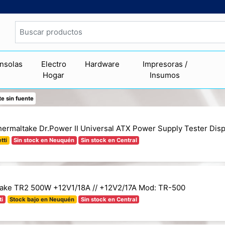
nsolas
Electro
Hardware
Impresoras /
Hogar
Insumos
e sin fuente
hermaltake Dr.Power II Universal ATX Power Supply Tester Disp
tti
Sin stock en Neuquén
Sin stock en Central
ake TR2 500W +12V1/18A // +12V2/17A Mod: TR-500
ti
Stock bajo en Neuquén
Sin stock en Central