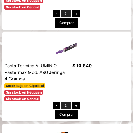
Sin stock en Neuquén
Sin stock en Central
-
0
+
Comprar
Pasta Termica ALUMINIO
$ 10,840
Pastermax Mod: A90 Jeringa
4 Gramos
Stock bajo en Cipolletti
Sin stock en Neuquén
Sin stock en Central
-
0
+
Comprar