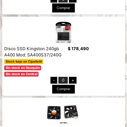
Comprar
Disco SSD Kingston 240gb
$ 178,490
A400 Mod: SA400S37/240G
Stock bajo en Cipolletti
Sin stock en Neuquén
Sin stock en Central
-
0
+
Comprar