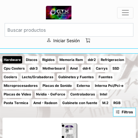
Iniciar Sesión
Hardware
Discos
Rigidos
Memoria Ram
ddr2
Refrigeracion
Cpu Coolers
ddr3
Motherboard
Amd
ddr4
Carrys
SSD
Coolers
Lecto/Grabadoras
Gabinetes y Fuentes
Fuentes
Microprocesadores
Placas de Sonido
Externa
Interna Pci/Pci-e
Placas de Video
Nvidia - GeForce
Controladoras
Intel
Pasta Termica
Amd - Radeon
Gabinete con fuente
M.2
RGB
Filtros