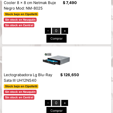
Cooler 8 x 8 cm Netmak Buje
$ 7,490
Negro Mod: NM-8025
Stock bajo en Cipolletti
Sin stock en Neuquén
Sin stock en Central
-
0
+
Comprar
Lectograbadora Lg Blu-Ray
$ 126,650
Sata III UH12NS40
Stock bajo en Cipolletti
Sin stock en Neuquén
Sin stock en Central
-
0
+
Comprar