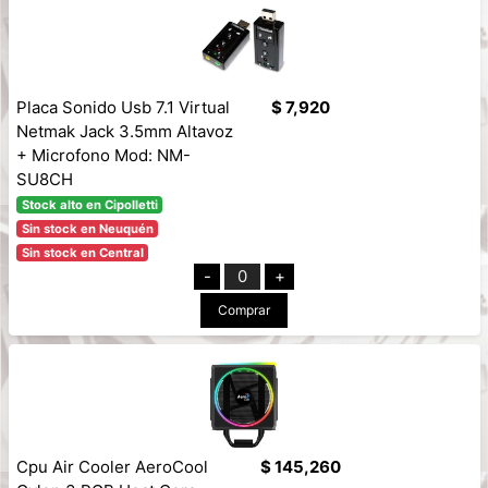
Placa Sonido Usb 7.1 Virtual
$ 7,920
Netmak Jack 3.5mm Altavoz
+ Microfono Mod: NM-
SU8CH
Stock alto en Cipolletti
Sin stock en Neuquén
Sin stock en Central
-
0
+
Comprar
Cpu Air Cooler AeroCool
$ 145,260