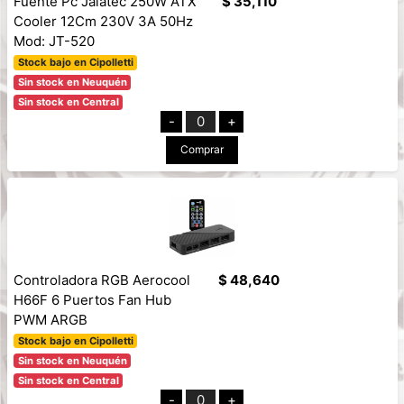
Fuente Pc Jalatec 250W ATX
$ 35,110
Cooler 12Cm 230V 3A 50Hz
Mod: JT-520
Stock bajo en Cipolletti
Sin stock en Neuquén
Sin stock en Central
-
0
+
Comprar
Controladora RGB Aerocool
$ 48,640
H66F 6 Puertos Fan Hub
PWM ARGB
Stock bajo en Cipolletti
Sin stock en Neuquén
Sin stock en Central
-
0
+