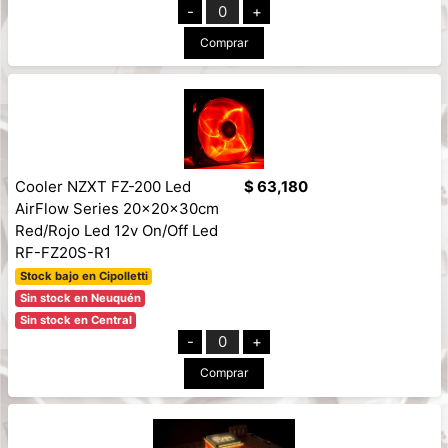
-
0
+
Comprar
Cooler NZXT FZ-200 Led
$ 63,180
AirFlow Series 20x20x30cm
Red/Rojo Led 12v On/Off Led
RF-FZ20S-R1
Stock bajo en Cipolletti
Sin stock en Neuquén
Sin stock en Central
-
0
+
Comprar