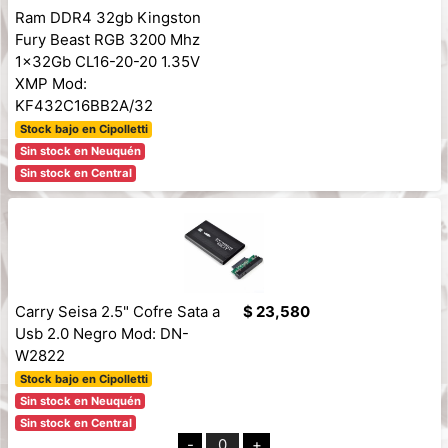
Ram DDR4 32gb Kingston
Fury Beast RGB 3200 Mhz
1x32Gb CL16-20-20 1.35V
XMP Mod:
KF432C16BB2A/32
Stock bajo en Cipolletti
Sin stock en Neuquén
Sin stock en Central
Carry Seisa 2.5" Cofre Sata a
$ 23,580
Usb 2.0 Negro Mod: DN-
W2822
Stock bajo en Cipolletti
Sin stock en Neuquén
Sin stock en Central
-
0
+