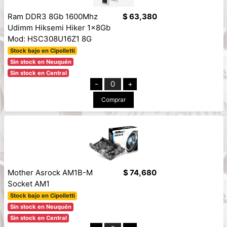
Ram DDR3 8Gb 1600Mhz
$ 63,380
Udimm Hiksemi Hiker 1x8Gb
Mod: HSC308U16Z1 8G
Stock bajo en Cipolletti
Sin stock en Neuquén
Sin stock en Central
-
0
+
Comprar
Mother Asrock AM1B-M
$ 74,680
Socket AM1
Stock bajo en Cipolletti
Sin stock en Neuquén
Sin stock en Central