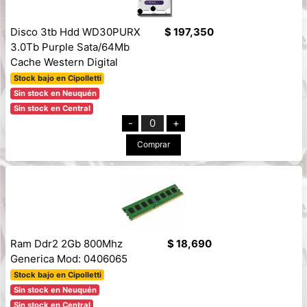
Disco 3tb Hdd WD30PURX
$ 197,350
3.0Tb Purple Sata/64Mb
Cache Western Digital
Stock bajo en Cipolletti
Sin stock en Neuquén
Sin stock en Central
-
0
+
Comprar
Ram Ddr2 2Gb 800Mhz
$ 18,690
Generica Mod: 0406065
Stock bajo en Cipolletti
Sin stock en Neuquén
Sin stock en Central