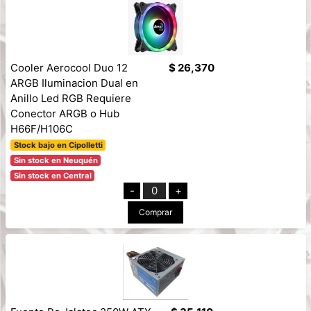
Cooler Aerocool Duo 12
$ 26,370
ARGB Iluminacion Dual en
Anillo Led RGB Requiere
Conector ARGB o Hub
H66F/H106C
Stock bajo en Cipolletti
Sin stock en Neuquén
Sin stock en Central
-
0
+
Comprar