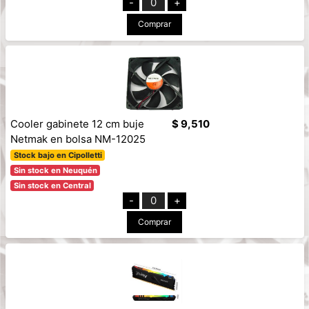
-
0
+
Comprar
Cooler gabinete 12 cm buje
$ 9,510
Netmak en bolsa NM-12025
Stock bajo en Cipolletti
Sin stock en Neuquén
Sin stock en Central
-
0
+
Comprar