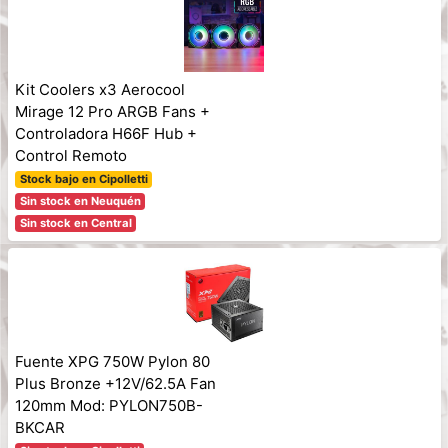
Kit Coolers x3 Aerocool
Mirage 12 Pro ARGB Fans +
Controladora H66F Hub +
Control Remoto
Stock bajo en Cipolletti
Sin stock en Neuquén
Sin stock en Central
Fuente XPG 750W Pylon 80
Plus Bronze +12V/62.5A Fan
120mm Mod: PYLON750B-
BKCAR