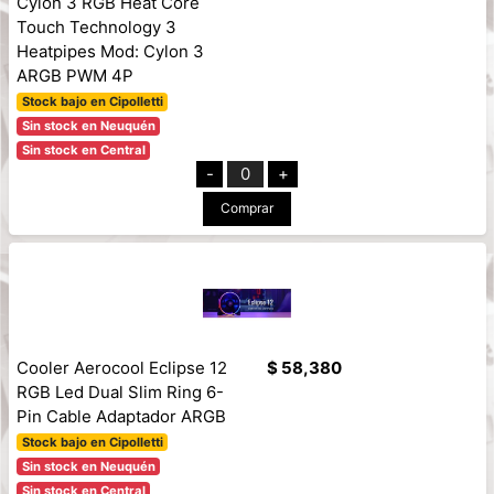
Cylon 3 RGB Heat Core
Touch Technology 3
Heatpipes Mod: Cylon 3
ARGB PWM 4P
Stock bajo en Cipolletti
Sin stock en Neuquén
Sin stock en Central
-
0
+
Comprar
Cooler Aerocool Eclipse 12
$ 58,380
RGB Led Dual Slim Ring 6-
Pin Cable Adaptador ARGB
Stock bajo en Cipolletti
Sin stock en Neuquén
Sin stock en Central