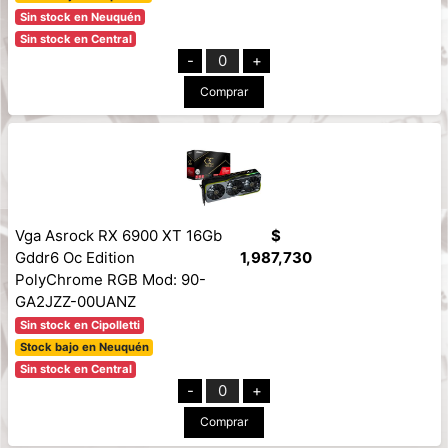
Sin stock en Neuquén
Sin stock en Central
-
0
+
Comprar
Vga Asrock RX 6900 XT 16Gb
$
Gddr6 Oc Edition
1,987,730
PolyChrome RGB Mod: 90-
GA2JZZ-00UANZ
Sin stock en Cipolletti
Stock bajo en Neuquén
Sin stock en Central
-
0
+
Comprar