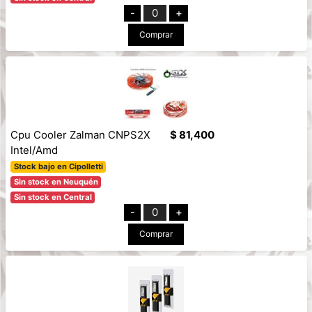
-
0
+
Comprar
Cpu Cooler Zalman CNPS2X
$ 81,400
Intel/Amd
Stock bajo en Cipolletti
Sin stock en Neuquén
Sin stock en Central
-
0
+
Comprar