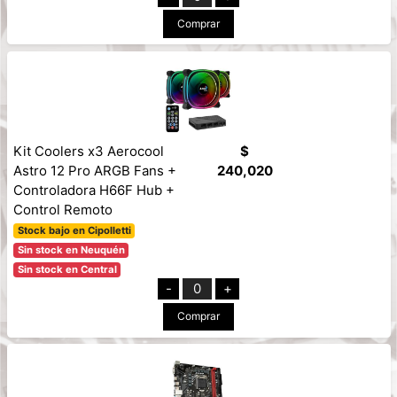
Comprar
Kit Coolers x3 Aerocool
$
Astro 12 Pro ARGB Fans +
240,020
Controladora H66F Hub +
Control Remoto
Stock bajo en Cipolletti
Sin stock en Neuquén
Sin stock en Central
-
0
+
Comprar