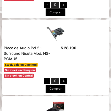
-
0
+
Comprar
Placa de Audio Pci 5.1
$ 28,190
Surround Nisuta Mod: NS-
PCIAU5
Stock bajo en Cipolletti
Sin stock en Neuquén
Sin stock en Central
-
0
+
Comprar