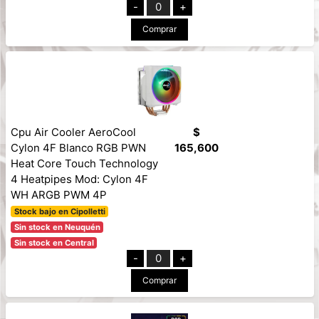
-
0
+
Comprar
Cpu Air Cooler AeroCool
$
Cylon 4F Blanco RGB PWN
165,600
Heat Core Touch Technology
4 Heatpipes Mod: Cylon 4F
WH ARGB PWM 4P
Stock bajo en Cipolletti
Sin stock en Neuquén
Sin stock en Central
-
0
+
Comprar