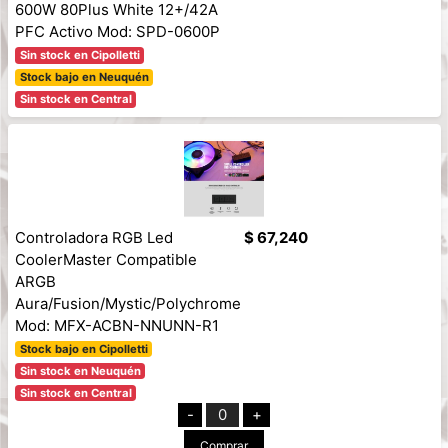
600W 80Plus White 12+/42A
PFC Activo Mod: SPD-0600P
Sin stock en Cipolletti
Stock bajo en Neuquén
Sin stock en Central
Controladora RGB Led
$ 67,240
CoolerMaster Compatible
ARGB
Aura/Fusion/Mystic/Polychrome
Mod: MFX-ACBN-NNUNN-R1
Stock bajo en Cipolletti
Sin stock en Neuquén
Sin stock en Central
-
0
+
Comprar