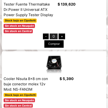
Tester Fuente Thermaltake
$ 139,620
Dr.Power II Universal ATX
Power Supply Tester Display
Stock bajo en Cipolletti
Sin stock en Neuquén
Sin stock en Central
-
0
+
Comprar
Cooler Nisuta 8x8 cm con
$ 5,390
buje conector molex 12v
Mod: NS-FAN3M
Stock bajo en Cipolletti
Sin stock en Neuquén
Sin stock en Central