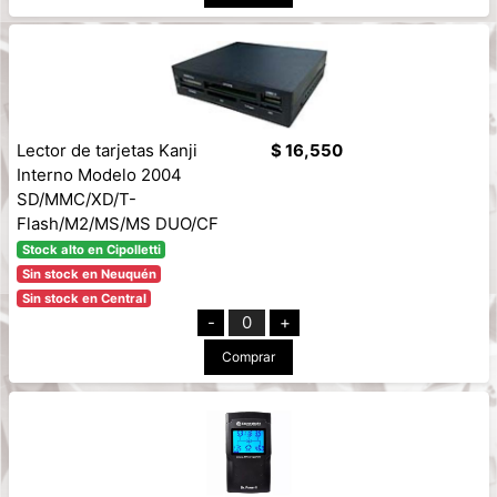
Lector de tarjetas Kanji
$ 16,550
Interno Modelo 2004
SD/MMC/XD/T-
Flash/M2/MS/MS DUO/CF
Stock alto en Cipolletti
Sin stock en Neuquén
Sin stock en Central
-
0
+
Comprar