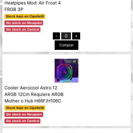
Heatpipes Mod: Air Frost 4
FRGB 3P
Stock bajo en Cipolletti
Sin stock en Neuquén
Sin stock en Central
-
0
+
Comprar
Cooler Aerocool Astro 12
ARGB 12Cm Requiere ARGB
Mother o Hub H66F/H106C
Stock bajo en Cipolletti
Sin stock en Neuquén
Sin stock en Central