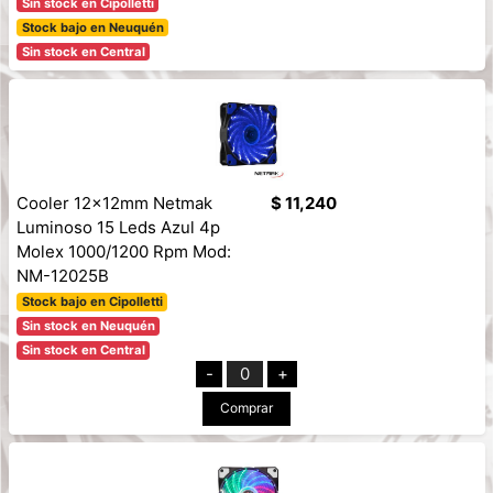
Sin stock en Cipolletti
Stock bajo en Neuquén
Sin stock en Central
Cooler 12x12mm Netmak
$ 11,240
Luminoso 15 Leds Azul 4p
Molex 1000/1200 Rpm Mod:
NM-12025B
Stock bajo en Cipolletti
Sin stock en Neuquén
Sin stock en Central
-
0
+
Comprar