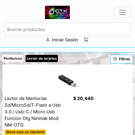
Iniciar Sesión
Perifericos
Lector de tarjetas
Filtros
Lector de Memorias
$ 20,440
Sd/MicroSd/T-Flash a Usb
3.0 / Usb-C / Micro Usb
Funcion Otg Netmak Mod:
NM-OTG
Stock bajo en Cipolletti