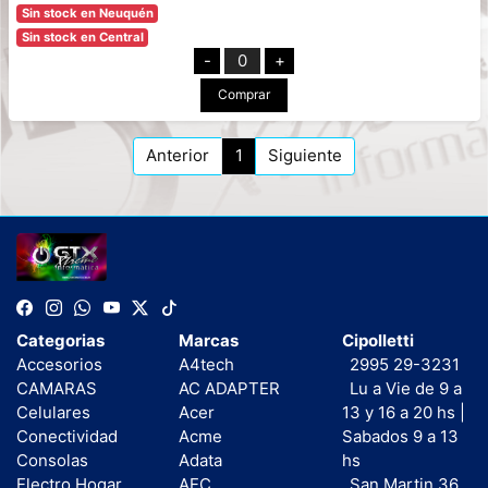
Sin stock en Neuquén
Sin stock en Central
-
0
+
Comprar
Anterior
1
Siguiente
Categorias
Marcas
Cipolletti
Accesorios
A4tech
2995 29-3231
CAMARAS
AC ADAPTER
Lu a Vie de 9 a
Celulares
Acer
13 y 16 a 20 hs |
Conectividad
Acme
Sabados 9 a 13
Consolas
Adata
hs
Electro Hogar
AEC
San Martin 36,