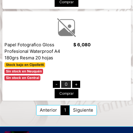
Comprar
Papel Fotografico Gloss
$ 6,080
Profesional Waterproof A4
180grs Resma 20 hojas
Stock bajo en Cipolletti
Sin stock en Neuquén
Sin stock en Central
-
0
+
Comprar
Anterior
1
Siguiente