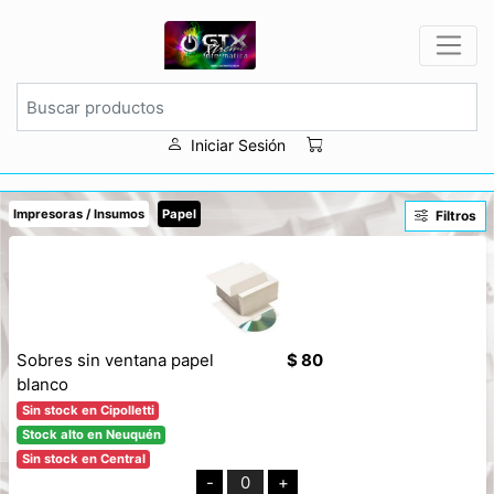
Iniciar Sesión
Impresoras / Insumos
Papel
Filtros
Sobres sin ventana papel
$ 80
blanco
Sin stock en Cipolletti
Stock alto en Neuquén
Sin stock en Central
-
0
+