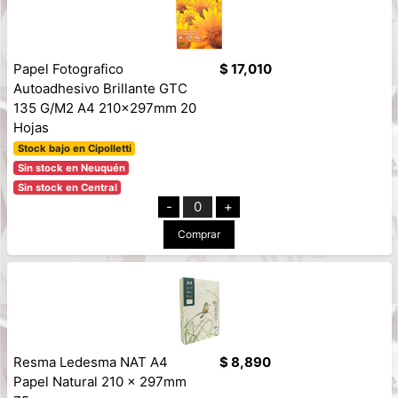
Papel Fotografico
$ 17,010
Autoadhesivo Brillante GTC
135 G/M2 A4 210x297mm 20
Hojas
Stock bajo en Cipolletti
Sin stock en Neuquén
Sin stock en Central
-
0
+
Comprar
Resma Ledesma NAT A4
$ 8,890
Papel Natural 210 x 297mm