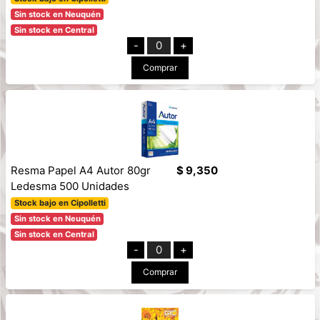
Sin stock en Neuquén
Sin stock en Central
-
0
+
Comprar
Resma Papel A4 Autor 80gr
$ 9,350
Ledesma 500 Unidades
Stock bajo en Cipolletti
Sin stock en Neuquén
Sin stock en Central
-
0
+
Comprar