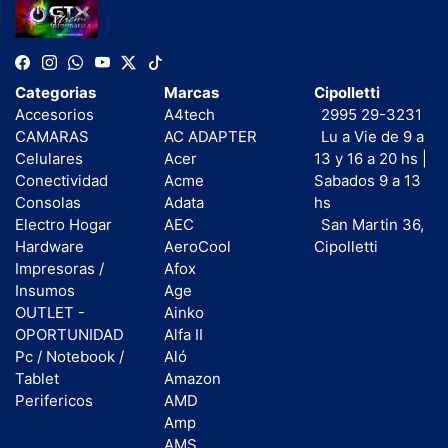
Categorias
Marcas
Cipolletti
Accesorios
A4tech
2995 29-3231
CAMARAS
AC ADAPTER
Lu a Vie de 9 a
Celulares
Acer
13 y 16 a 20 hs |
Conectividad
Acme
Sabados 9 a 13
Consolas
Adata
hs
Electro Hogar
AEC
San Martin 36,
Hardware
AeroCool
Cipolletti
Impresoras /
Afox
Insumos
Age
OUTLET -
Ainko
OPORTUNIDAD
Alfa II
Pc / Notebook /
Aló
Tablet
Amazon
Perifericos
AMD
Amp
AMS