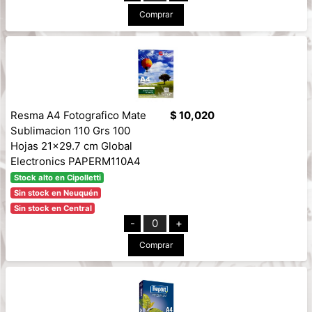
Comprar
Resma A4 Fotografico Mate
$ 10,020
Sublimacion 110 Grs 100
Hojas 21x29.7 cm Global
Electronics PAPERM110A4
Stock alto en Cipolletti
Sin stock en Neuquén
Sin stock en Central
-
0
+
Comprar