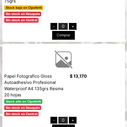
75grs
Stock bajo en Cipolletti
Sin stock en Neuquén
Sin stock en Central
-
0
+
Comprar
Papel Fotografico Gloss
$ 13,170
Autoadhesivo Profesional
Waterproof A4 135grs Resma
20 hojas
Stock alto en Cipolletti
Sin stock en Neuquén
Sin stock en Central
-
0
+