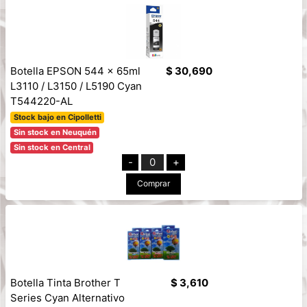
Botella EPSON 544 x 65ml
$ 30,690
L3110 / L3150 / L5190 Cyan
T544220-AL
Stock bajo en Cipolletti
Sin stock en Neuquén
Sin stock en Central
-
0
+
Comprar
Botella Tinta Brother T
$ 3,610
Series Cyan Alternativo