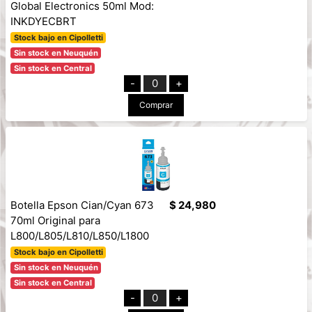
Global Electronics 50ml Mod:
INKDYECBRT
Stock bajo en Cipolletti
Sin stock en Neuquén
Sin stock en Central
-
0
+
Comprar
Botella Epson Cian/Cyan 673
$ 24,980
70ml Original para
L800/L805/L810/L850/L1800
Stock bajo en Cipolletti
Sin stock en Neuquén
Sin stock en Central
-
0
+