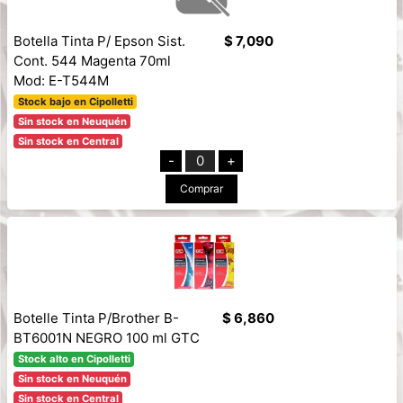
Botella Tinta P/ Epson Sist.
$ 7,090
Cont. 544 Magenta 70ml
Mod: E-T544M
Stock bajo en Cipolletti
Sin stock en Neuquén
Sin stock en Central
-
0
+
Comprar
Botelle Tinta P/Brother B-
$ 6,860
BT6001N NEGRO 100 ml GTC
Stock alto en Cipolletti
Sin stock en Neuquén
Sin stock en Central