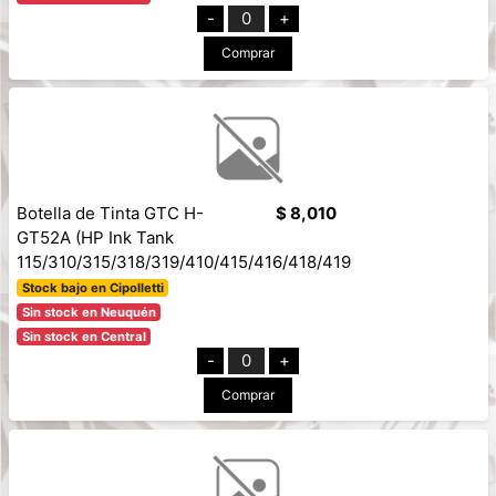
-
0
+
Comprar
Botella de Tinta GTC H-
$ 8,010
GT52A (HP Ink Tank
115/310/315/318/319/410/415/416/418/419
Stock bajo en Cipolletti
Sin stock en Neuquén
Sin stock en Central
-
0
+
Comprar