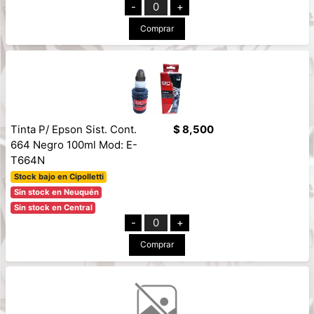
-
0
+
Comprar
Tinta P/ Epson Sist. Cont.
$ 8,500
664 Negro 100ml Mod: E-
T664N
Stock bajo en Cipolletti
Sin stock en Neuquén
Sin stock en Central
-
0
+
Comprar