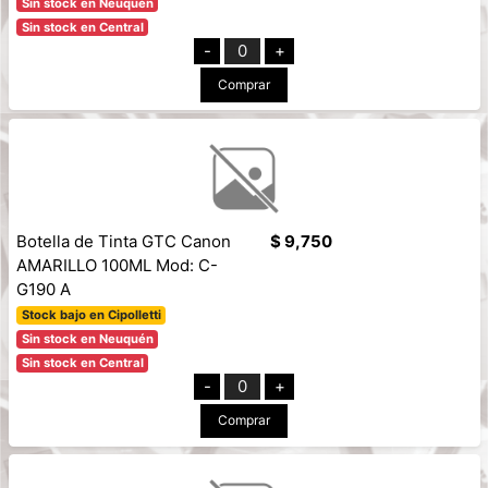
Sin stock en Neuquén
Sin stock en Central
-
0
+
Comprar
Botella de Tinta GTC Canon
$ 9,750
AMARILLO 100ML Mod: C-
G190 A
Stock bajo en Cipolletti
Sin stock en Neuquén
Sin stock en Central
-
0
+
Comprar