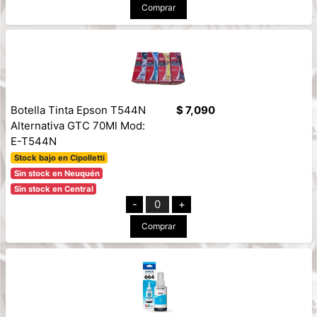
Comprar
Botella Tinta Epson T544N
$ 7,090
Alternativa GTC 70Ml Mod:
E-T544N
Stock bajo en Cipolletti
Sin stock en Neuquén
Sin stock en Central
-
0
+
Comprar