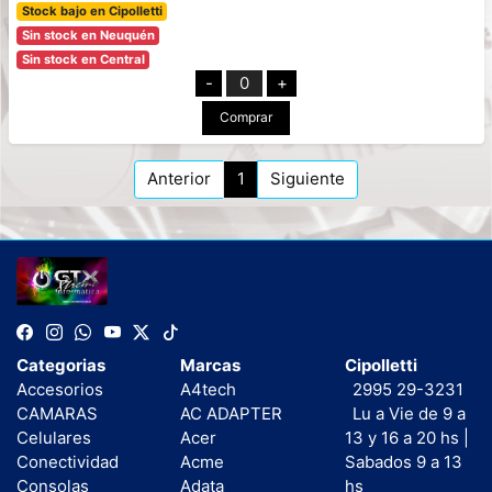
Stock bajo en Cipolletti
Sin stock en Neuquén
Sin stock en Central
-
0
+
Comprar
Anterior
1
Siguiente
Categorias
Marcas
Cipolletti
Accesorios
A4tech
2995 29-3231
CAMARAS
AC ADAPTER
Lu a Vie de 9 a
Celulares
Acer
13 y 16 a 20 hs |
Conectividad
Acme
Sabados 9 a 13
Consolas
Adata
hs