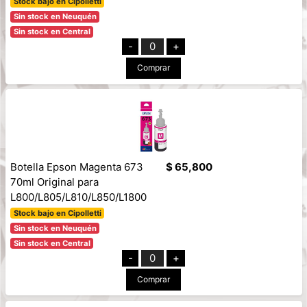
Stock bajo en Cipolletti
Sin stock en Neuquén
Sin stock en Central
-
0
+
Comprar
Botella Epson Magenta 673
$ 65,800
70ml Original para
L800/L805/L810/L850/L1800
Stock bajo en Cipolletti
Sin stock en Neuquén
Sin stock en Central
-
0
+
Comprar