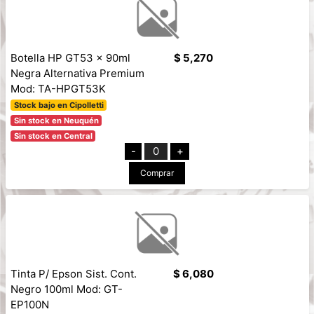
Botella HP GT53 x 90ml
$ 5,270
Negra Alternativa Premium
Mod: TA-HPGT53K
Stock bajo en Cipolletti
Sin stock en Neuquén
Sin stock en Central
-
0
+
Comprar
Tinta P/ Epson Sist. Cont.
$ 6,080
Negro 100ml Mod: GT-
EP100N