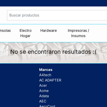
nsolas
Electro
Hardware
Impresoras /
Hogar
Insumos
No se encontraron resultados :(
Marcas
A4tech
AC ADAPTER
Acer
Acme
Adata
AEC
AeroCool