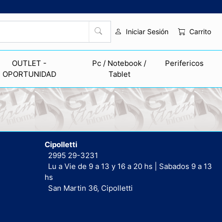
Carrito
Iniciar Sesión
OUTLET -
Pc / Notebook /
Perifericos
OPORTUNIDAD
Tablet
Cipolletti
2995 29-3231
Lu a Vie de 9 a 13 y 16 a 20 hs | Sabados 9 a 13
hs
San Martin 36, Cipolletti