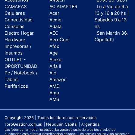
CAMARAS
AC ADAPTER
Lu a Vie de 9 a
Celulares
Acer
13 y 16 a 20 hs |
Conectividad
Acme
Sabados 9 a 13
Consolas
Adata
hs
Electro Hogar
AEC
San Martin 36,
Hardware
AeroCool
Cipolletti
Impresoras /
Afox
Insumos
Age
OUTLET -
Ainko
OPORTUNIDAD
Alfa II
Pc / Notebook /
Aló
Tablet
Amazon
Perifericos
AMD
Amp
AMS
Copyright 2026 | Todos los derechos reservados
ToroGestion.com.ar. | Neuquén Capital | Argentina
Las fotos son a modo ilustrativo. La venta de cualquiera de los productos
publicados está sujeta a la verificación de stock. Los precios online y los planes de