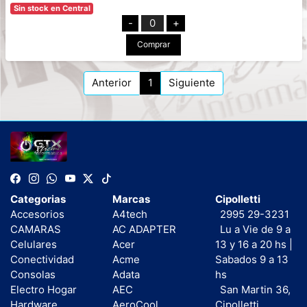
Sin stock en Central
-
0
+
Comprar
Anterior
1
Siguiente
Categorias
Marcas
Cipolletti
Accesorios
A4tech
2995 29-3231
CAMARAS
AC ADAPTER
Lu a Vie de 9 a
Celulares
Acer
13 y 16 a 20 hs |
Conectividad
Acme
Sabados 9 a 13
Consolas
Adata
hs
Electro Hogar
AEC
San Martin 36,
Hardware
AeroCool
Cipolletti