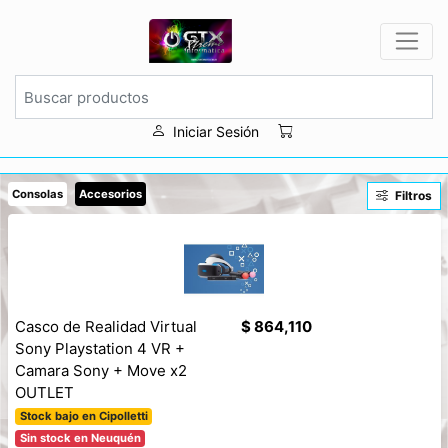
Iniciar Sesión
Consolas
Accesorios
Filtros
Casco de Realidad Virtual
$ 864,110
Sony Playstation 4 VR +
Camara Sony + Move x2
OUTLET
Stock bajo en Cipolletti
Sin stock en Neuquén