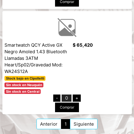
Comprar
Smartwatch QCY Active GX
$ 65,420
Negro Amoled 1.43 Bluetooth
Llamadas 3ATM
Heart/Sp02/Gravedad Mod:
WA24S12A
Stock bajo en Cipolletti
Sin stock en Neuquén
Sin stock en Central
-
0
+
Comprar
Anterior
1
Siguiente