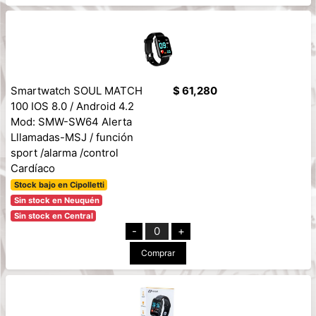
Smartwatch SOUL MATCH
$ 61,280
100 IOS 8.0 / Android 4.2
Mod: SMW-SW64 Alerta
Lllamadas-MSJ / función
sport /alarma /control
Cardíaco
Stock bajo en Cipolletti
Sin stock en Neuquén
Sin stock en Central
-
0
+
Comprar