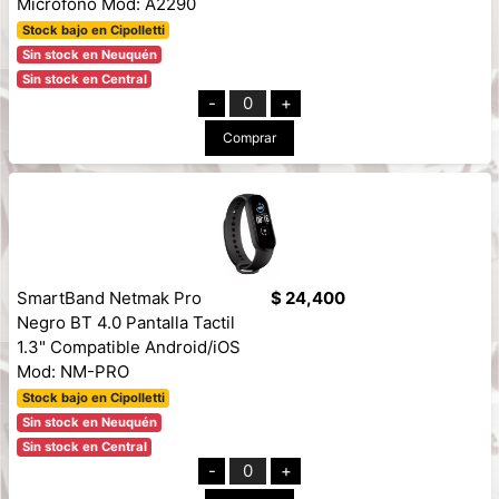
Microfono Mod: A2290
Stock bajo en Cipolletti
Sin stock en Neuquén
Sin stock en Central
-
0
+
Comprar
SmartBand Netmak Pro
$ 24,400
Negro BT 4.0 Pantalla Tactil
1.3" Compatible Android/iOS
Mod: NM-PRO
Stock bajo en Cipolletti
Sin stock en Neuquén
Sin stock en Central
-
0
+