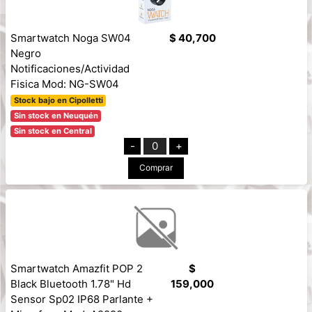
Smartwatch Noga SW04
$ 40,700
Negro
Notificaciones/Actividad
Fisica Mod: NG-SW04
Stock bajo en Cipolletti
Sin stock en Neuquén
Sin stock en Central
-
0
+
Comprar
Smartwatch Amazfit POP 2
$
Black Bluetooth 1.78" Hd
159,000
Sensor Sp02 IP68 Parlante +