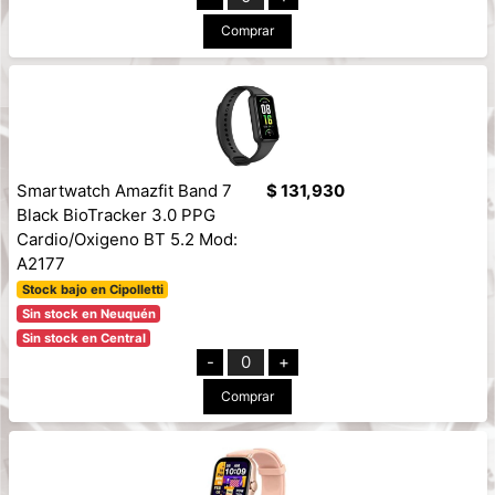
Comprar
Smartwatch Amazfit Band 7
$ 131,930
Black BioTracker 3.0 PPG
Cardio/Oxigeno BT 5.2 Mod:
A2177
Stock bajo en Cipolletti
Sin stock en Neuquén
Sin stock en Central
-
0
+
Comprar