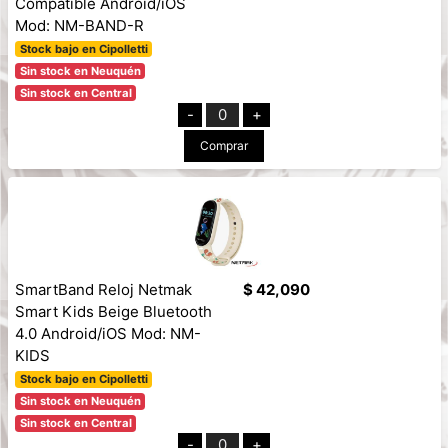
Compatible Android/iOS
Mod: NM-BAND-R
Stock bajo en Cipolletti
Sin stock en Neuquén
Sin stock en Central
-
0
+
Comprar
SmartBand Reloj Netmak
$ 42,090
Smart Kids Beige Bluetooth
4.0 Android/iOS Mod: NM-
KIDS
Stock bajo en Cipolletti
Sin stock en Neuquén
Sin stock en Central
-
0
+