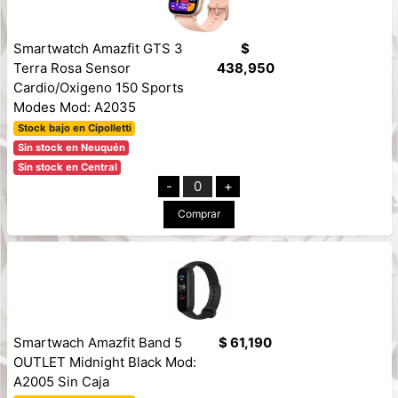
Smartwatch Amazfit GTS 3
$
Terra Rosa Sensor
438,950
Cardio/Oxigeno 150 Sports
Modes Mod: A2035
Stock bajo en Cipolletti
Sin stock en Neuquén
Sin stock en Central
-
0
+
Comprar
Smartwach Amazfit Band 5
$ 61,190
OUTLET Midnight Black Mod:
A2005 Sin Caja