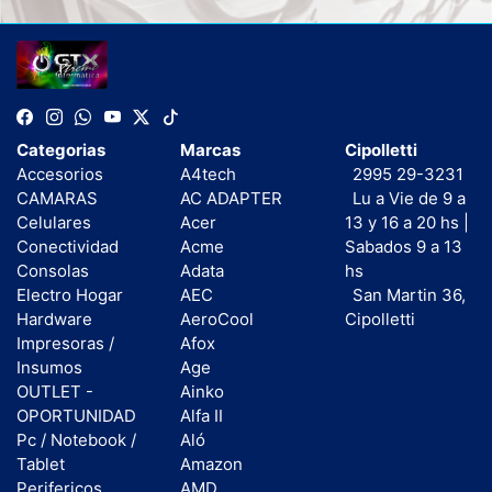
Categorias
Marcas
Cipolletti
Accesorios
A4tech
2995 29-3231
CAMARAS
AC ADAPTER
Lu a Vie de 9 a
Celulares
Acer
13 y 16 a 20 hs |
Conectividad
Acme
Sabados 9 a 13
Consolas
Adata
hs
Electro Hogar
AEC
San Martin 36,
Hardware
AeroCool
Cipolletti
Impresoras /
Afox
Insumos
Age
OUTLET -
Ainko
OPORTUNIDAD
Alfa II
Pc / Notebook /
Aló
Tablet
Amazon
Perifericos
AMD