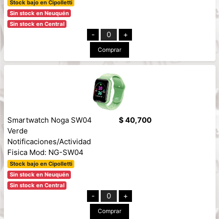
Stock bajo en Cipolletti
Sin stock en Neuquén
Sin stock en Central
-
0
+
Comprar
Smartwatch Noga SW04
$ 40,700
Verde
Notificaciones/Actividad
Fisica Mod: NG-SW04
Stock bajo en Cipolletti
Sin stock en Neuquén
Sin stock en Central
-
0
+
Comprar