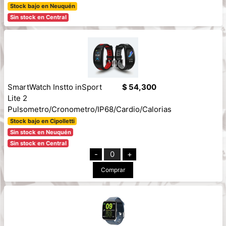
Stock bajo en Neuquén
Sin stock en Central
SmartWatch Instto inSport
$ 54,300
Lite 2
Pulsometro/Cronometro/IP68/Cardio/Calorias
Stock bajo en Cipolletti
Sin stock en Neuquén
Sin stock en Central
-
0
+
Comprar