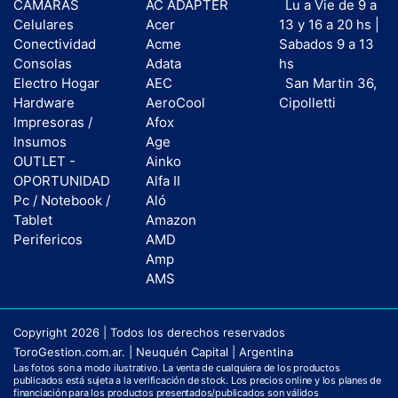
CAMARAS
AC ADAPTER
Lu a Vie de 9 a
Celulares
Acer
13 y 16 a 20 hs |
Conectividad
Acme
Sabados 9 a 13
Consolas
Adata
hs
Electro Hogar
AEC
San Martin 36,
Hardware
AeroCool
Cipolletti
Impresoras /
Afox
Insumos
Age
OUTLET -
Ainko
OPORTUNIDAD
Alfa II
Pc / Notebook /
Aló
Tablet
Amazon
Perifericos
AMD
Amp
AMS
Copyright 2026 | Todos los derechos reservados
ToroGestion.com.ar. | Neuquén Capital | Argentina
Las fotos son a modo ilustrativo. La venta de cualquiera de los productos
publicados está sujeta a la verificación de stock. Los precios online y los planes de
financiación para los productos presentados/publicados son válidos