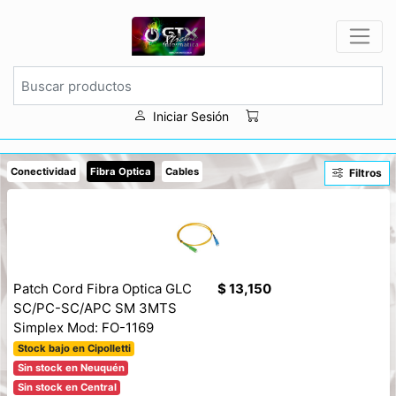
Iniciar Sesión
Conectividad
Fibra Optica
Cables
Filtros
Patch Cord Fibra Optica GLC
$ 13,150
SC/PC-SC/APC SM 3MTS
Simplex Mod: FO-1169
Stock bajo en Cipolletti
Sin stock en Neuquén
Sin stock en Central