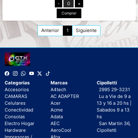
-
0
+
Comprar
Anterior
1
Siguiente
Categorias
Marcas
Cipolletti
Accesorios
A4tech
2995 29-3231
CAMARAS
AC ADAPTER
Lu a Vie de 9 a
Celulares
Acer
13 y 16 a 20 hs |
Conectividad
Acme
Sabados 9 a 13
Consolas
Adata
hs
Electro Hogar
AEC
San Martin 36,
Hardware
AeroCool
Cipolletti
Impresoras /
Afox