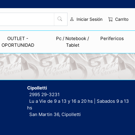
Carrito
Iniciar Sesión
OUTLET -
Pc / Notebook /
Perifericos
OPORTUNIDAD
Tablet
Cipolletti
2995 29-3231
Lu a Vie de 9 a 13 y 16 a 20 hs | Sabados 9 a 13
hs
San Martin 36, Cipolletti