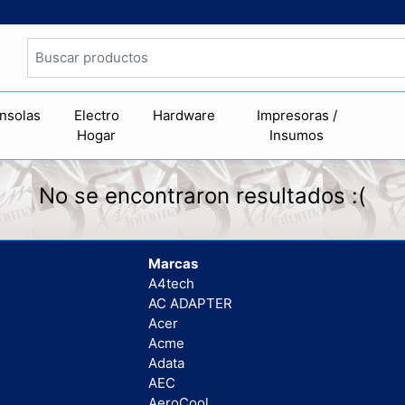
nsolas
Electro
Hardware
Impresoras /
Hogar
Insumos
No se encontraron resultados :(
Marcas
A4tech
AC ADAPTER
Acer
Acme
Adata
AEC
AeroCool