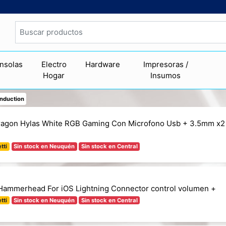
nsolas
Electro
Hardware
Impresoras /
Hogar
Insumos
onduction
ragon Hylas White RGB Gaming Con Microfono Usb + 3.5mm x2
tti
Sin stock en Neuquén
Sin stock en Central
 Hammerhead For iOS Lightning Connector control volumen +
tti
Sin stock en Neuquén
Sin stock en Central