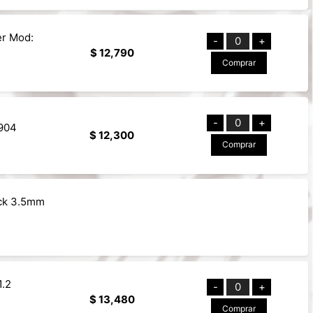
er Mod:
-
0
+
$ 12,790
Comprar
-
0
+
-904
$ 12,300
Comprar
ack 3.5mm
1.2
-
0
+
$ 13,480
Comprar