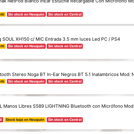
mak NetPod Blanco InEar Estuche Recargable Con Microfono M
tti
Sin stock en Neuquén
Sin stock en Central
g SOUL XH150 c/ MIC Entrada 3.5 mm luces Led PC / PS4
tti
Sin stock en Neuquén
Sin stock en Central
etooth Stereo Noga BT In-Ear Negros BT 5.1 Inalambricos Mod:
tti
Sin stock en Neuquén
Sin stock en Central
L Manos Libres S589 LIGHTNING Bluetooth con Micrófono Mo
ti
Stock bajo en Neuquén
Sin stock en Central