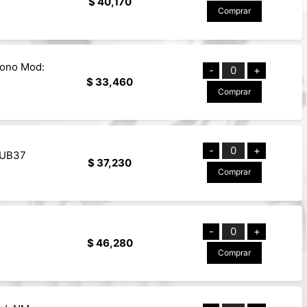
$ 40,170
Comprar
fono Mod:
-
0
+
$ 33,460
Comprar
-
0
+
AUB37
$ 37,230
Comprar
-
0
+
$ 46,280
Comprar