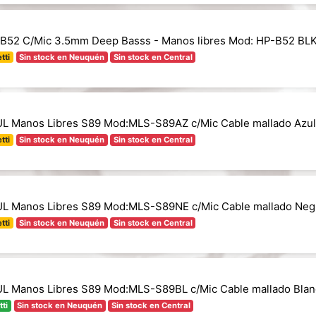
l B52 C/Mic 3.5mm Deep Basss - Manos libres Mod: HP-B52 BL
tti
Sin stock en Neuquén
Sin stock en Central
 Manos Libres S89 Mod:MLS-S89AZ c/Mic Cable mallado Azul
tti
Sin stock en Neuquén
Sin stock en Central
 Manos Libres S89 Mod:MLS-S89NE c/Mic Cable mallado Neg
tti
Sin stock en Neuquén
Sin stock en Central
 Manos Libres S89 Mod:MLS-S89BL c/Mic Cable mallado Blan
tti
Sin stock en Neuquén
Sin stock en Central