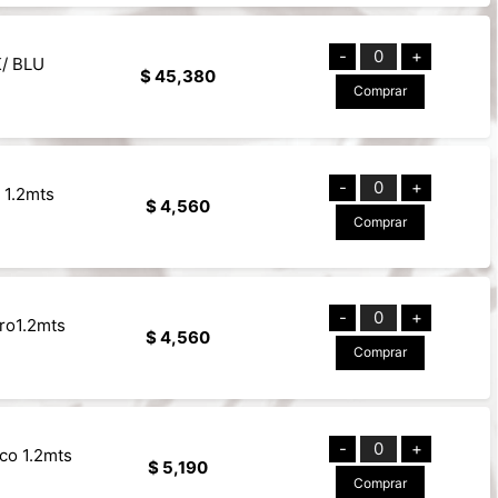
-
0
+
K/ BLU
$ 45,380
Comprar
-
0
+
 1.2mts
$ 4,560
Comprar
-
0
+
ro1.2mts
$ 4,560
Comprar
-
0
+
co 1.2mts
$ 5,190
Comprar