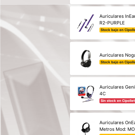
Auriculares InE
R2-PURPLE
Stock bajo en Cipolle
Auriculares Nog
Stock bajo en Cipolle
Auriculares Gen
4C
Sin stock en Cipollet
Auriculares OnE
Metros Mod: M