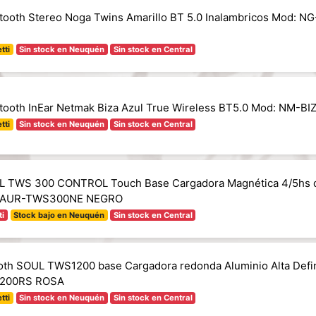
etooth Stereo Noga Twins Amarillo BT 5.0 Inalambricos Mod: 
tti
Sin stock en Neuquén
Sin stock en Central
etooth InEar Netmak Biza Azul True Wireless BT5.0 Mod: NM-BI
tti
Sin stock en Neuquén
Sin stock en Central
UL TWS 300 CONTROL Touch Base Cargadora Magnética 4/5hs 
: AUR-TWS300NE NEGRO
ti
Stock bajo en Neuquén
Sin stock en Central
ooth SOUL TWS1200 base Cargadora redonda Aluminio Alta Defi
200RS ROSA
tti
Sin stock en Neuquén
Sin stock en Central