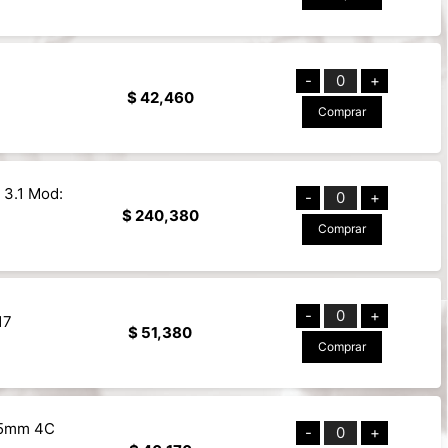
-
0
+
$ 42,460
Comprar
 3.1 Mod:
-
0
+
$ 240,380
Comprar
-
0
+
17
$ 51,380
Comprar
3.5mm 4C
-
0
+