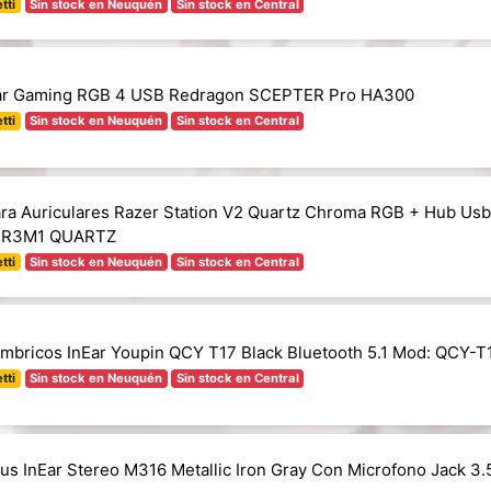
tti
Sin stock en Neuquén
Sin stock en Central
lar Gaming RGB 4 USB Redragon SCEPTER Pro HA300
tti
Sin stock en Neuquén
Sin stock en Central
ra Auriculares Razer Station V2 Quartz Chroma RGB + Hub Usb
-R3M1 QUARTZ
tti
Sin stock en Neuquén
Sin stock en Central
lambricos InEar Youpin QCY T17 Black Bluetooth 5.1 Mod: QCY-T
tti
Sin stock en Neuquén
Sin stock en Central
ius InEar Stereo M316 Metallic Iron Gray Con Microfono Jack 