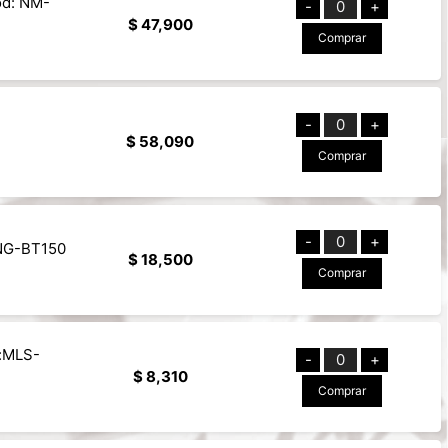
od: NM-
-
0
+
$ 47,900
Comprar
-
0
+
$ 58,090
Comprar
-
0
+
 NG-BT150
$ 18,500
Comprar
d:MLS-
-
0
+
$ 8,310
Comprar