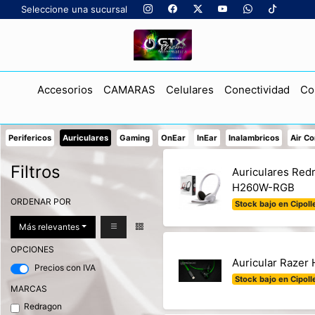
Seleccione una sucursal
Accesorios
CAMARAS
Celulares
Conectividad
Co
Perifericos
Auriculares
Gaming
OnEar
InEar
Inalambricos
Air C
Filtros
Auriculares Red
H260W-RGB
ORDENAR POR
Stock bajo en Cipolle
Más relevantes
OPCIONES
Auricular Razer
Precios con IVA
Stock bajo en Cipolle
MARCAS
Redragon