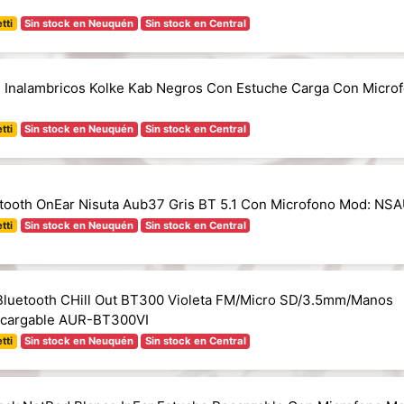
tti
Sin stock en Neuquén
Sin stock en Central
 Inalambricos Kolke Kab Negros Con Estuche Carga Con Micro
tti
Sin stock en Neuquén
Sin stock en Central
etooth OnEar Nisuta Aub37 Gris BT 5.1 Con Microfono Mod: NS
tti
Sin stock en Neuquén
Sin stock en Central
Bluetooth CHill Out BT300 Violeta FM/Micro SD/3.5mm/Manos
recargable AUR-BT300VI
tti
Sin stock en Neuquén
Sin stock en Central