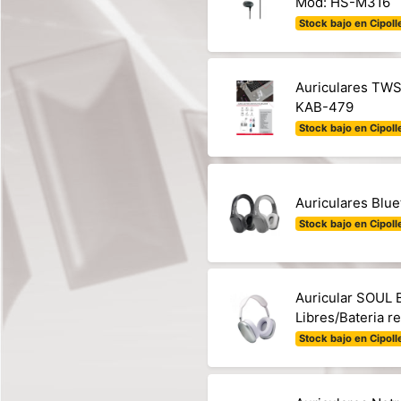
Mod: HS-M316
Stock bajo en Cipolle
Auriculares TWS
KAB-479
Stock bajo en Cipolle
Auriculares Blu
Stock bajo en Cipolle
Auricular SOUL 
Libres/Bateria 
Stock bajo en Cipolle