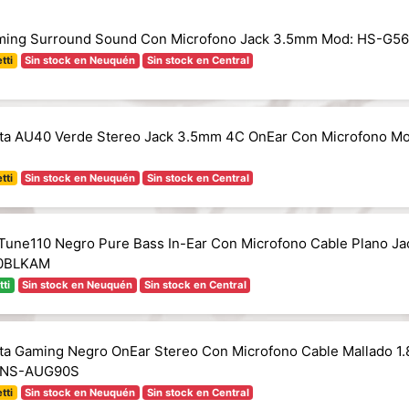
aming Surround Sound Con Microfono Jack 3.5mm Mod: HS-G5
tti
Sin stock en Neuquén
Sin stock en Central
uta AU40 Verde Stereo Jack 3.5mm 4C OnEar Con Microfono M
tti
Sin stock en Neuquén
Sin stock en Central
 Tune110 Negro Pure Bass In-Ear Con Microfono Cable Plano J
10BLKAM
tti
Sin stock en Neuquén
Sin stock en Central
uta Gaming Negro OnEar Stereo Con Microfono Cable Mallado 1.
 NS-AUG90S
tti
Sin stock en Neuquén
Sin stock en Central