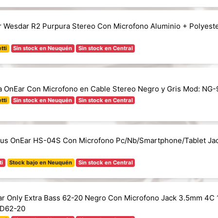
ar Wesdar R2 Purpura Stereo Con Microfono Aluminio + Polyest
tti
Sin stock en Neuquén
Sin stock en Central
a OnEar Con Microfono en Cable Stereo Negro y Gris Mod: NG
tti
Sin stock en Neuquén
Sin stock en Central
ius OnEar HS-04S Con Microfono Pc/Nb/Smartphone/Tablet J
ti
Stock bajo en Neuquén
Sin stock en Central
ar Only Extra Bass 62-20 Negro Con Microfono Jack 3.5mm 4C 
OD62-20