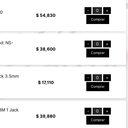
-
0
+
60
$ 54,830
Comprar
od: NS-
-
0
+
$ 38,600
Comprar
ack 3.5mm
-
0
+
$ 17,110
Comprar
8M 1 Jack
-
0
+
$ 39,880
Comprar