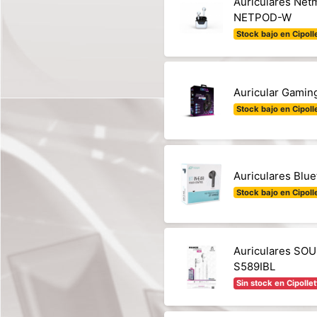
Auriculares Net
NETPOD-W
Stock bajo en Cipolle
Auricular Gamin
Stock bajo en Cipolle
Auriculares Blu
Stock bajo en Cipolle
Auriculares SOU
S589IBL
Sin stock en Cipollet