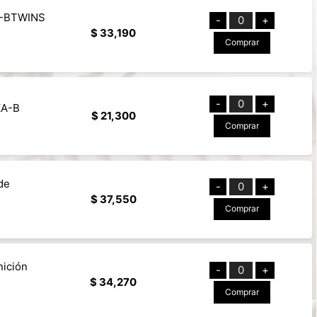
NG-BTWINS
-
0
+
$ 33,190
Comprar
-
0
+
ZA-B
$ 21,300
Comprar
de
-
0
+
$ 37,550
Comprar
nición
-
0
+
$ 34,270
Comprar