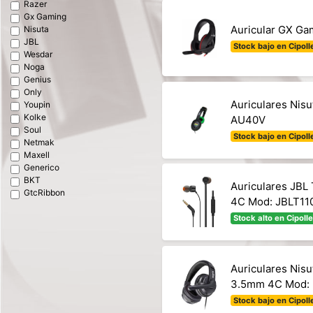
Razer
Gx Gaming
Auricular GX G
Nisuta
JBL
Stock bajo en Cipolle
Wesdar
Noga
Genius
Only
Auriculares Nis
Youpin
Kolke
AU40V
Soul
Stock bajo en Cipolle
Netmak
Maxell
Generico
BKT
Auriculares JBL
GtcRibbon
4C Mod: JBLT1
Stock alto en Cipolle
Auriculares Nis
3.5mm 4C Mod:
Stock bajo en Cipolle