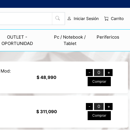
Carrito
Iniciar Sesión
OUTLET -
Pc / Notebook /
Perifericos
OPORTUNIDAD
Tablet
 Mod:
-
0
+
$ 48,990
Comprar
-
0
+
$ 311,090
Comprar