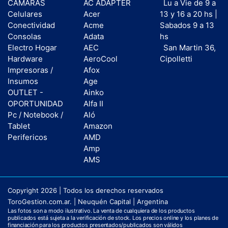
CAMARAS
AC ADAPTER
Lu a Vie de 9 a
Celulares
Acer
13 y 16 a 20 hs |
Conectividad
Acme
Sabados 9 a 13
Consolas
Adata
hs
Electro Hogar
AEC
San Martin 36,
Hardware
AeroCool
Cipolletti
Impresoras /
Afox
Insumos
Age
OUTLET -
Ainko
OPORTUNIDAD
Alfa II
Pc / Notebook /
Aló
Tablet
Amazon
Perifericos
AMD
Amp
AMS
Copyright 2026 | Todos los derechos reservados
ToroGestion.com.ar. | Neuquén Capital | Argentina
Las fotos son a modo ilustrativo. La venta de cualquiera de los productos
publicados está sujeta a la verificación de stock. Los precios online y los planes de
financiación para los productos presentados/publicados son válidos