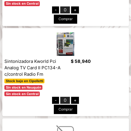
Sin stock en Central
-
0
+
Comprar
Sintonizadora Kworld Pci
$ 58,940
Analog TV Card II PC134-A
c/control Radio Fm
Stock bajo en Cipolletti
Sin stock en Neuquén
Sin stock en Central
-
0
+
Comprar