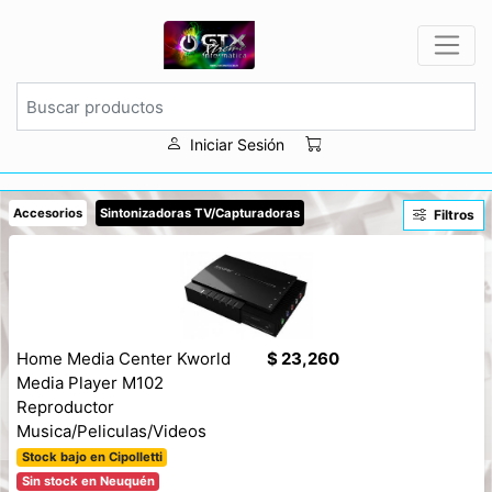
Iniciar Sesión
Accesorios
Sintonizadoras TV/Capturadoras
Filtros
Home Media Center Kworld
$ 23,260
Media Player M102
Reproductor
Musica/Peliculas/Videos
Stock bajo en Cipolletti
Sin stock en Neuquén