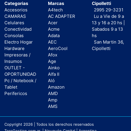
Categorias
Marcas
Cipolletti
Accesorios
A4tech
2995 29-3231
CAMARAS
AC ADAPTER
Lu a Vie de 9 a
Celulares
Acer
13 y 16 a 20 hs |
Conectividad
Acme
Sabados 9 a 13
Consolas
Adata
hs
Electro Hogar
AEC
San Martin 36,
Hardware
AeroCool
Cipolletti
Impresoras /
Afox
Insumos
Age
OUTLET -
Ainko
OPORTUNIDAD
Alfa II
Pc / Notebook /
Aló
Tablet
Amazon
Perifericos
AMD
Amp
AMS
Copyright 2026 | Todos los derechos reservados
ToroGestion.com.ar. | Neuquén Capital | Argentina