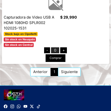
Capturadora de Video USB A
$ 29,990
HDMI 1080HD SPLR002
102025-1531
Stock bajo en Cipolletti
Sin stock en Neuquén
Sin stock en Central
-
0
+
Comprar
Anterior
1
Siguiente