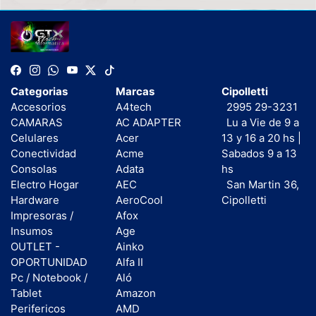
Categorias
Marcas
Cipolletti
Accesorios
A4tech
2995 29-3231
CAMARAS
AC ADAPTER
Lu a Vie de 9 a
Celulares
Acer
13 y 16 a 20 hs |
Conectividad
Acme
Sabados 9 a 13
Consolas
Adata
hs
Electro Hogar
AEC
San Martin 36,
Hardware
AeroCool
Cipolletti
Impresoras /
Afox
Insumos
Age
OUTLET -
Ainko
OPORTUNIDAD
Alfa II
Pc / Notebook /
Aló
Tablet
Amazon
Perifericos
AMD