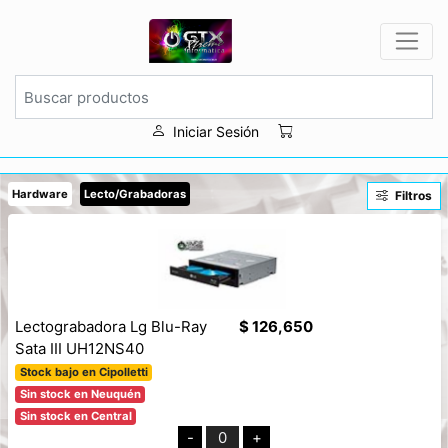
Iniciar Sesión
Hardware
Lecto/Grabadoras
Filtros
Lectograbadora Lg Blu-Ray
$ 126,650
Sata III UH12NS40
Stock bajo en Cipolletti
Sin stock en Neuquén
Sin stock en Central
-
0
+