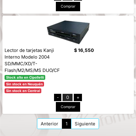
Comprar
Lector de tarjetas Kanji
$ 16,550
Interno Modelo 2004
SD/MMC/XD/T-
Flash/M2/MS/MS DUO/CF
Stock alto en Cipolletti
Sin stock en Neuquén
Sin stock en Central
-
0
+
Comprar
Anterior
1
Siguiente