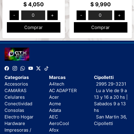
Rápida Mod:USB-CLTC
Rápida Carga y Datos
$ 4,050
$ 9,990
1MT
Mod: USB-RGBD60TT
-
0
+
-
0
+
Comprar
Comprar
Categorias
Marcas
Cipolletti
Accesorios
A4tech
2995 29-3231
CAMARAS
AC ADAPTER
Lu a Vie de 9 a
Celulares
Acer
13 y 16 a 20 hs |
Conectividad
Acme
Sabados 9 a 13
Consolas
Adata
hs
Electro Hogar
AEC
San Martin 36,
Hardware
AeroCool
Cipolletti
Impresoras /
Afox