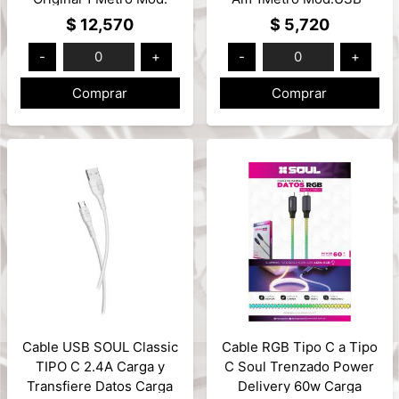
A1480
TTC1M
$ 12,570
$ 5,720
-
0
+
-
0
+
Comprar
Comprar
Cable USB SOUL Classic
Cable RGB Tipo C a Tipo
TIPO C 2.4A Carga y
C Soul Trenzado Power
Transfiere Datos Carga
Delivery 60w Carga