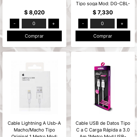
Tipo soga Mod: DG-CBL-
06
$ 8,020
$ 7,330
-
0
+
-
0
+
Comprar
Comprar
Cable Lightning A Usb-A
Cable USB de Datos Tipo
Macho/Macho Tipo
C a C Carga Rápida a 3.0
Original 1 Metro Mod:
Am 1Metro Mod:USB-