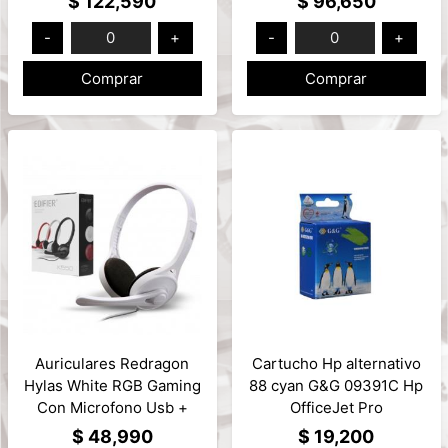
$ 122,590
$ 96,650
-
0
+
-
0
+
Comprar
Comprar
Auriculares Redragon
Cartucho Hp alternativo
Hylas White RGB Gaming
88 cyan G&G 09391C Hp
Con Microfono Usb +
OfficeJet Pro
3.5mm x2 Mod: H260W-
K550/K550dtn
$ 48,990
$ 19,200