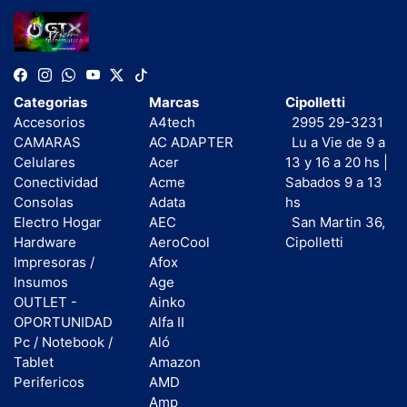
Categorias
Marcas
Cipolletti
Accesorios
A4tech
2995 29-3231
CAMARAS
AC ADAPTER
Lu a Vie de 9 a
Celulares
Acer
13 y 16 a 20 hs |
Conectividad
Acme
Sabados 9 a 13
Consolas
Adata
hs
Electro Hogar
AEC
San Martin 36,
Hardware
AeroCool
Cipolletti
Impresoras /
Afox
Insumos
Age
OUTLET -
Ainko
OPORTUNIDAD
Alfa II
Pc / Notebook /
Aló
Tablet
Amazon
Perifericos
AMD
Amp