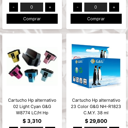
RGB
-
0
+
-
0
+
Comprar
Comprar
Cartucho Hp alternativo
Cartucho Hp alternativo
02 Light Cyan G&G
23 Color G&G NH-R1823
W8774 LC/H Hp
C.M.Y. 38 ml
Photosmart 11ml
$ 3,310
$ 29,800