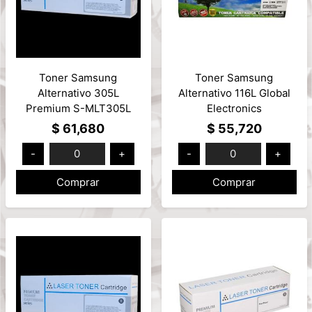
Toner Samsung
Toner Samsung
Alternativo 305L
Alternativo 116L Global
Premium S-MLT305L
Electronics
MLTD116LCOMP 3000
$ 61,680
$ 55,720
Paginas
-
0
+
-
0
+
Comprar
Comprar