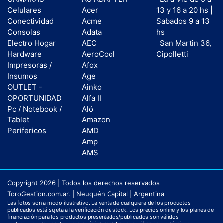
Celulares
Acer
13 y 16 a 20 hs |
Conectividad
Acme
Sabados 9 a 13
Consolas
Adata
hs
Electro Hogar
AEC
San Martin 36,
Hardware
AeroCool
Cipolletti
Impresoras /
Afox
Insumos
Age
OUTLET -
Ainko
OPORTUNIDAD
Alfa II
Pc / Notebook /
Aló
Tablet
Amazon
Perifericos
AMD
Amp
AMS
Copyright 2026 | Todos los derechos reservados
ToroGestion.com.ar. | Neuquén Capital | Argentina
Las fotos son a modo ilustrativo. La venta de cualquiera de los productos
publicados está sujeta a la verificación de stock. Los precios online y los planes de
financiación para los productos presentados/publicados son válidos