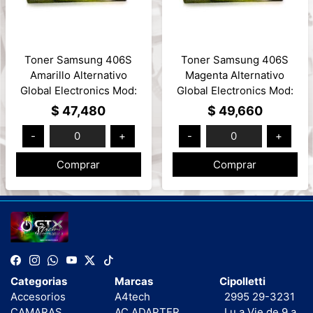
Toner Samsung 406S
Toner Samsung 406S
Amarillo Alternativo
Magenta Alternativo
Global Electronics Mod:
Global Electronics Mod:
CLTY406SCOMP
CLTM406SCOMP
$ 47,480
$ 49,660
-
0
+
-
0
+
Comprar
Comprar
Categorias
Marcas
Cipolletti
Accesorios
A4tech
2995 29-3231
CAMARAS
AC ADAPTER
Lu a Vie de 9 a