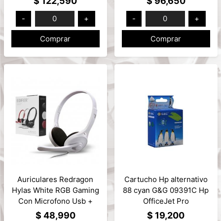
$ 122,590
$ 96,650
-
0
+
-
0
+
Comprar
Comprar
Auriculares Redragon
Cartucho Hp alternativo
Hylas White RGB Gaming
88 cyan G&G 09391C Hp
Con Microfono Usb +
OfficeJet Pro
3.5mm x2 Mod: H260W-
K550/K550dtn
$ 48,990
$ 19,200