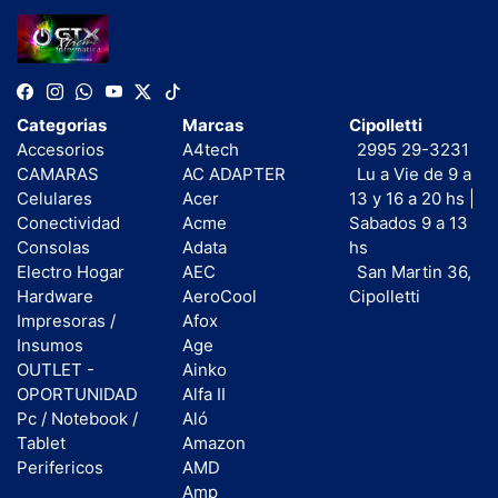
Categorias
Marcas
Cipolletti
Accesorios
A4tech
2995 29-3231
CAMARAS
AC ADAPTER
Lu a Vie de 9 a
Celulares
Acer
13 y 16 a 20 hs |
Conectividad
Acme
Sabados 9 a 13
Consolas
Adata
hs
Electro Hogar
AEC
San Martin 36,
Hardware
AeroCool
Cipolletti
Impresoras /
Afox
Insumos
Age
OUTLET -
Ainko
OPORTUNIDAD
Alfa II
Pc / Notebook /
Aló
Tablet
Amazon
Perifericos
AMD
Amp