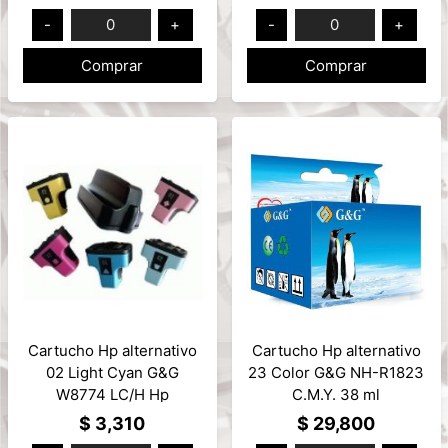
RGB
-
0
+
-
0
+
Comprar
Comprar
Cartucho Hp alternativo
Cartucho Hp alternativo
02 Light Cyan G&G
23 Color G&G NH-R1823
W8774 LC/H Hp
C.M.Y. 38 ml
Photosmart 11ml
$ 3,310
$ 29,800