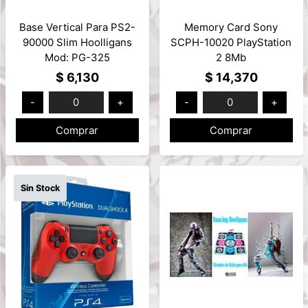
Base Vertical Para PS2-
Memory Card Sony
90000 Slim Hoolligans
SCPH-10020 PlayStation
Mod: PG-325
2 8Mb
$ 6,130
$ 14,370
-
0
+
-
0
+
Comprar
Comprar
Sin Stock