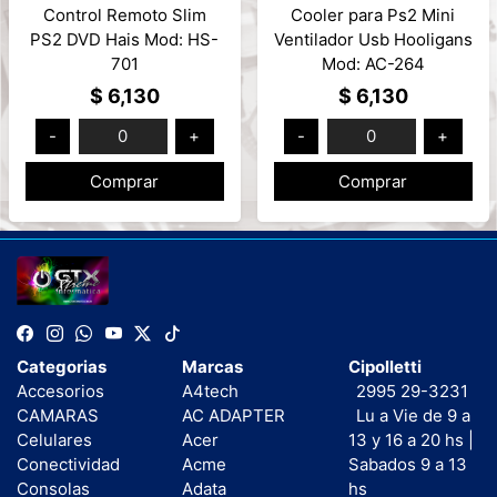
Control Remoto Slim
Cooler para Ps2 Mini
PS2 DVD Hais Mod: HS-
Ventilador Usb Hooligans
701
Mod: AC-264
$ 6,130
$ 6,130
-
0
+
-
0
+
Comprar
Comprar
Categorias
Marcas
Cipolletti
Accesorios
A4tech
2995 29-3231
CAMARAS
AC ADAPTER
Lu a Vie de 9 a
Celulares
Acer
13 y 16 a 20 hs |
Conectividad
Acme
Sabados 9 a 13
Consolas
Adata
hs