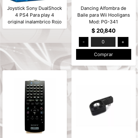
Joystick Sony DualShock
Dancing Alfombra de
4 PS4 Para play 4
Baile para Wii Hooligans
original inalambrico Rojo
Mod: PG-341
Magma Mod: CUH-
$ 20,840
ZCT2U
-
0
+
Comprar