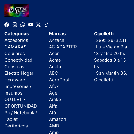
Categorias
Marcas
Cipolletti
Accesorios
A4tech
2995 29-3231
CAMARAS
AC ADAPTER
Lu a Vie de 9 a
Celulares
Acer
13 y 16 a 20 hs |
Conectividad
Acme
Sabados 9 a 13
Consolas
Adata
hs
Electro Hogar
AEC
San Martin 36,
Hardware
AeroCool
Cipolletti
Impresoras /
Afox
Insumos
Age
OUTLET -
Ainko
OPORTUNIDAD
Alfa II
Pc / Notebook /
Aló
Tablet
Amazon
Perifericos
AMD
Amp