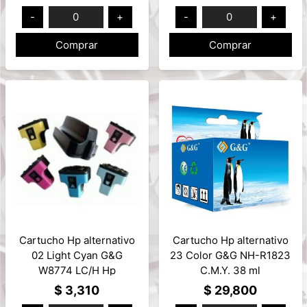
RGB
-
0
+
-
0
+
Comprar
Comprar
Cartucho Hp alternativo
Cartucho Hp alternativo
02 Light Cyan G&G
23 Color G&G NH-R1823
W8774 LC/H Hp
C.M.Y. 38 ml
Photosmart 11ml
$ 3,310
$ 29,800