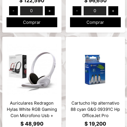
$ 122,590
$ 96,650
-
0
+
-
0
+
Comprar
Comprar
Auriculares Redragon
Cartucho Hp alternativo
Hylas White RGB Gaming
88 cyan G&G 09391C Hp
Con Microfono Usb +
OfficeJet Pro
3.5mm x2 Mod: H260W-
K550/K550dtn
$ 48,990
$ 19,200