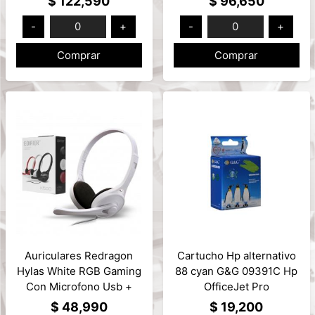
$ 122,590
$ 96,650
-
0
+
-
0
+
Comprar
Comprar
Auriculares Redragon
Cartucho Hp alternativo
Hylas White RGB Gaming
88 cyan G&G 09391C Hp
Con Microfono Usb +
OfficeJet Pro
3.5mm x2 Mod: H260W-
K550/K550dtn
$ 48,990
$ 19,200