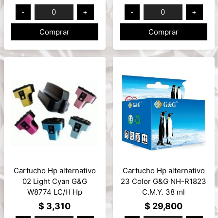
RGB
-
0
+
-
0
+
Comprar
Comprar
Cartucho Hp alternativo
Cartucho Hp alternativo
02 Light Cyan G&G
23 Color G&G NH-R1823
W8774 LC/H Hp
C.M.Y. 38 ml
Photosmart 11ml
$ 3,310
$ 29,800