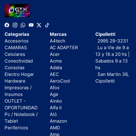
Categorias
Marcas
Cipolletti
Accesorios
A4tech
2995 29-3231
CAMARAS
AC ADAPTER
Lu a Vie de 9 a
Celulares
Acer
13 y 16 a 20 hs |
Conectividad
Acme
Sabados 9 a 13
Consolas
Adata
hs
Electro Hogar
AEC
San Martin 36,
Hardware
AeroCool
Cipolletti
Impresoras /
Afox
Insumos
Age
OUTLET -
Ainko
OPORTUNIDAD
Alfa II
Pc / Notebook /
Aló
Tablet
Amazon
Perifericos
AMD
Amp