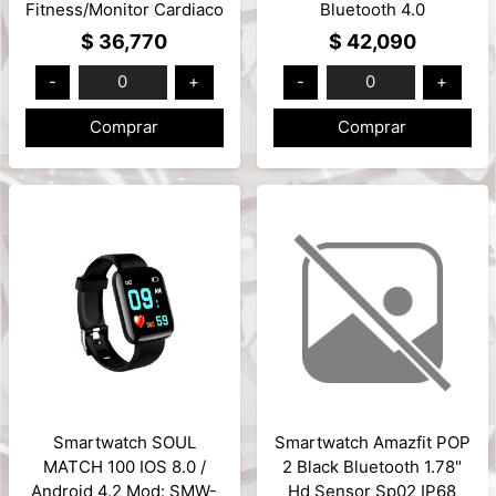
Fitness/Monitor Cardiaco
Bluetooth 4.0
Compatible Android/iOS
Android/iOS Mod: NM-
$ 36,770
$ 42,090
Mod: NM-BAND-R
KIDS
-
0
+
-
0
+
Comprar
Comprar
Smartwatch SOUL
Smartwatch Amazfit POP
MATCH 100 IOS 8.0 /
2 Black Bluetooth 1.78"
Android 4.2 Mod: SMW-
Hd Sensor Sp02 IP68