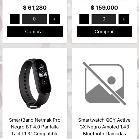
SW64 Alerta Lllamadas-
Parlante + Microfono
$ 61,280
$ 159,000
MSJ / función sport
Mod: A2290
-
0
+
-
0
+
/alarma /control Cardíaco
Comprar
Comprar
SmartBand Netmak Pro
Smartwatch QCY Active
Negro BT 4.0 Pantalla
GX Negro Amoled 1.43
Tactil 1.3" Compatible
Bluetooth Llamadas