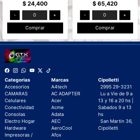
Android/iOS Mod: NM-
3ATM
$ 24,400
$ 65,420
PRO
Heart/Sp02/Gravedad
-
0
+
-
0
+
Mod: WA24S12A
Comprar
Comprar
Categorias
Marcas
Cipolletti
Accesorios
A4tech
2995 29-3231
CAMARAS
AC ADAPTER
Lu a Vie de 9 a
Celulares
Acer
13 y 16 a 20 hs |
Conectividad
Acme
Sabados 9 a 13
Consolas
Adata
hs
Electro Hogar
AEC
San Martin 36,
Hardware
AeroCool
Cipolletti
Impresoras /
Afox