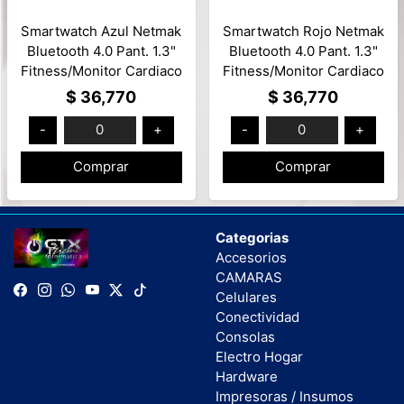
Smartwatch Azul Netmak
Smartwatch Rojo Netmak
Bluetooth 4.0 Pant. 1.3"
Bluetooth 4.0 Pant. 1.3"
Fitness/Monitor Cardiaco
Fitness/Monitor Cardiaco
Compatible Android/iOS
Compatible Android/iOS
$ 36,770
$ 36,770
Mod: NM-BAND-B
Mod: NM-BAND-R
-
0
+
-
0
+
Comprar
Comprar
Categorias
Accesorios
CAMARAS
Celulares
Conectividad
Consolas
Electro Hogar
Hardware
Impresoras / Insumos