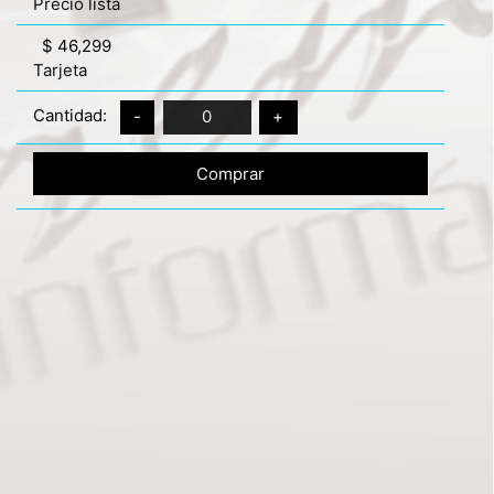
Precio lista
$ 46,299
Tarjeta
Cantidad:
-
0
+
Comprar