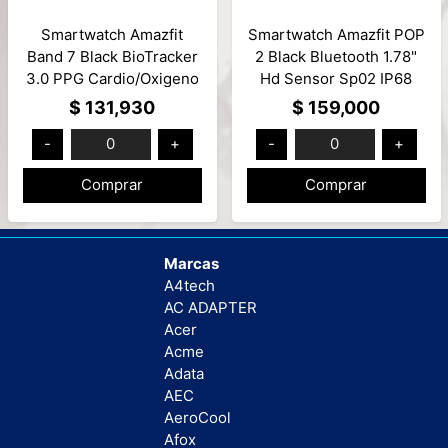
Smartwatch Amazfit
Smartwatch Amazfit POP
Band 7 Black BioTracker
2 Black Bluetooth 1.78"
3.0 PPG Cardio/Oxigeno
Hd Sensor Sp02 IP68
BT 5.2 Mod: A2177
Parlante + Microfono
$ 131,930
$ 159,000
Mod: A2290
-
0
+
-
0
+
Comprar
Comprar
Marcas
A4tech
AC ADAPTER
Acer
Acme
Adata
AEC
AeroCool
Afox