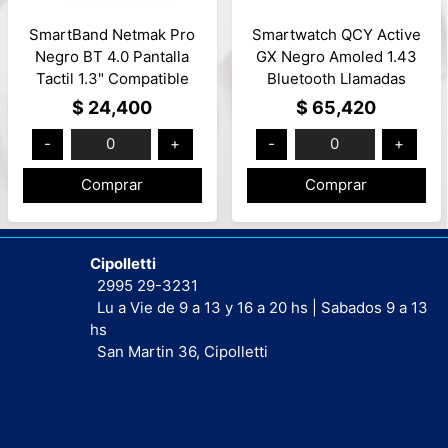
SmartBand Netmak Pro
Smartwatch QCY Active
Negro BT 4.0 Pantalla
GX Negro Amoled 1.43
Tactil 1.3" Compatible
Bluetooth Llamadas
Android/iOS Mod: NM-
3ATM
$ 24,400
$ 65,420
PRO
Heart/Sp02/Gravedad
-
0
+
-
0
+
Mod: WA24S12A
Comprar
Comprar
Cipolletti
2995 29-3231
Lu a Vie de 9 a 13 y 16 a 20 hs | Sabados 9 a 13
hs
San Martin 36, Cipolletti