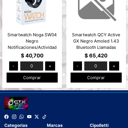
Smartwatch Noga SW04
Smartwatch QCY Active
Negro
GX Negro Amoled 1.43
Notificaciones/Actividad
Bluetooth Llamadas
Fisica Mod: NG-SW04
3ATM
$ 40,700
$ 65,420
Heart/Sp02/Gravedad
-
0
+
-
0
+
Mod: WA24S12A
Comprar
Comprar
Categorias
Marcas
Cipolletti