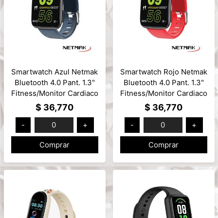
Smartwatch Azul Netmak
Smartwatch Rojo Netmak
Bluetooth 4.0 Pant. 1.3"
Bluetooth 4.0 Pant. 1.3"
Fitness/Monitor Cardiaco
Fitness/Monitor Cardiaco
Compatible Android/iOS
Compatible Android/iOS
$ 36,770
$ 36,770
Mod: NM-BAND-B
Mod: NM-BAND-R
-
0
+
-
0
+
Comprar
Comprar