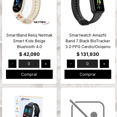
SmartBand Reloj Netmak
Smartwatch Amazfit
Smart Kids Beige
Band 7 Black BioTracker
Bluetooth 4.0
3.0 PPG Cardio/Oxigeno
Android/iOS Mod: NM-
BT 5.2 Mod: A2177
$ 42,090
$ 131,930
KIDS
-
0
+
-
0
+
Comprar
Comprar