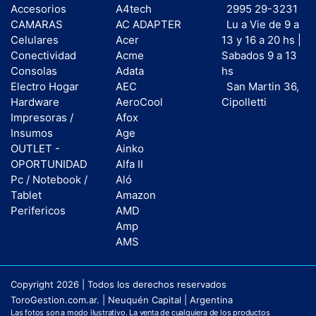
Accesorios
A4tech
2995 29-3231
CAMARAS
AC ADAPTER
Lu a Vie de 9 a
Celulares
Acer
13 y 16 a 20 hs |
Conectividad
Acme
Sabados 9 a 13
Consolas
Adata
hs
Electro Hogar
AEC
San Martin 36,
Hardware
AeroCool
Cipolletti
Impresoras /
Afox
Insumos
Age
OUTLET -
Ainko
OPORTUNIDAD
Alfa II
Pc / Notebook /
Aló
Tablet
Amazon
Perifericos
AMD
Amp
AMS
Copyright 2026 | Todos los derechos reservados
ToroGestion.com.ar. | Neuquén Capital | Argentina
Las fotos son a modo ilustrativo. La venta de cualquiera de los productos