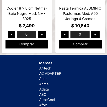
Cooler 8 x 8 cm Netmak
Pasta Termica ALUMINIO
Buje Negro Mod: NM-
Pastermax Mod: A90
8025
Jeringa 4 Gramos
$ 7,490
$ 10,840
-
0
+
-
0
+
Comprar
Comprar
Marcas
A4tech
AC ADAPTER
Acer
Acme
Adata
AEC
AeroCool
Afox