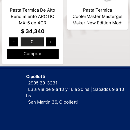
Pasta Termica De Alto
Pasta Termica
Rendimiento ARCTIC
CoolerMaster Mastergel
MX-5 de 4GR
Maker New Edition Mod:
MGZ-NDSG-N15M-R2
$ 34,340
-
0
+
Comprar
Cipolletti
2995 29-3231
Lu a Vie de 9 a 13 y 16 a 20 hs | Sabados 9 a 13
hs
San Martin 36, Cipolletti