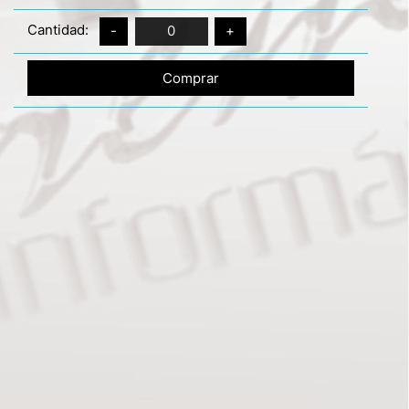
Cantidad:
-
0
+
Comprar