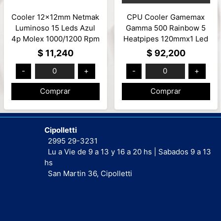
Cooler 12x12mm Netmak
CPU Cooler Gamemax
Luminoso 15 Leds Azul
Gamma 500 Rainbow 5
4p Molex 1000/1200 Rpm
Heatpipes 120mmx1 Led
Mod: NM-12025B
Fan ARGB Amd/Intel
$ 11,240
$ 92,200
-
0
+
-
0
+
Comprar
Comprar
Cipolletti
2995 29-3231
Lu a Vie de 9 a 13 y 16 a 20 hs | Sabados 9 a 13
hs
San Martin 36, Cipolletti