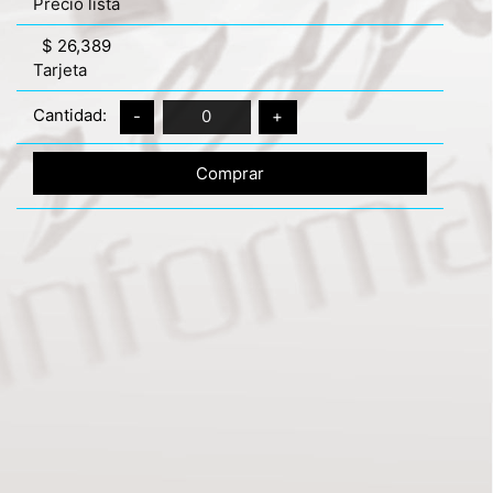
Precio lista
$ 26,389
Tarjeta
Cantidad:
-
0
+
Comprar