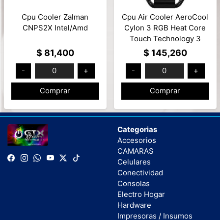
Cpu Cooler Zalman
Cpu Air Cooler AeroCool
CNPS2X Intel/Amd
Cylon 3 RGB Heat Core
Touch Technology 3
Heatpipes Mod: Cylon 3
$ 81,400
$ 145,260
ARGB PWM 4P
-
0
+
-
0
+
Comprar
Comprar
Categorias
Accesorios
CAMARAS
Celulares
Conectividad
Consolas
Electro Hogar
Hardware
Impresoras / Insumos