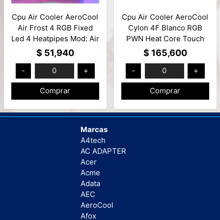
Cpu Air Cooler AeroCool
Cpu Air Cooler AeroCool
Air Frost 4 RGB Fixed
Cylon 4F Blanco RGB
Led 4 Heatpipes Mod: Air
PWN Heat Core Touch
Frost 4 FRGB 3P
Technology 4 Heatpipes
$ 51,940
$ 165,600
Mod: Cylon 4F WH ARGB
-
0
+
-
0
+
PWM 4P
Comprar
Comprar
Marcas
A4tech
AC ADAPTER
Acer
Acme
Adata
AEC
AeroCool
Afox