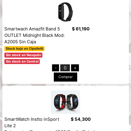
Smartwach Amazfit Band 5
$ 61,190
OUTLET Midnight Black Mod:
A2005 Sin Caja
Stock bajo en Cipolletti
Sin stock en Neuquén
Sin stock en Central
-
0
+
Comprar
SmartWatch Instto inSport
$ 54,300
Lite 2