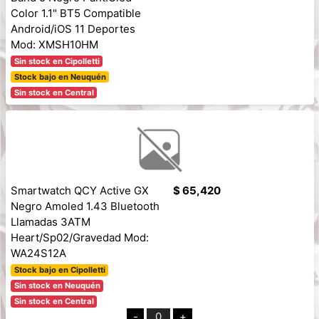
Color 1.1" BT5 Compatible
Android/iOS 11 Deportes
Mod: XMSH10HM
Sin stock en Cipolletti
Stock bajo en Neuquén
Sin stock en Central
Smartwatch QCY Active GX
$ 65,420
Negro Amoled 1.43 Bluetooth
Llamadas 3ATM
Heart/Sp02/Gravedad Mod:
WA24S12A
Stock bajo en Cipolletti
Sin stock en Neuquén
Sin stock en Central
-
0
+