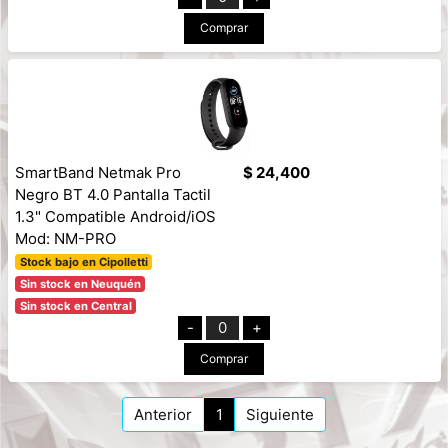
Comprar
SmartBand Netmak Pro
$ 24,400
Negro BT 4.0 Pantalla Tactil
1.3" Compatible Android/iOS
Mod: NM-PRO
Stock bajo en Cipolletti
Sin stock en Neuquén
Sin stock en Central
-
0
+
Comprar
Anterior
1
Siguiente