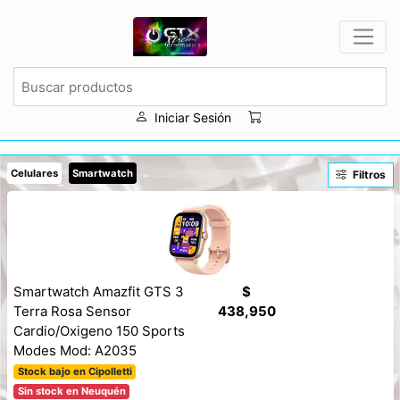
Iniciar Sesión
Celulares
Smartwatch
Filtros
Smartwatch Amazfit GTS 3
$
Terra Rosa Sensor
438,950
Cardio/Oxigeno 150 Sports
Modes Mod: A2035
Stock bajo en Cipolletti
Sin stock en Neuquén