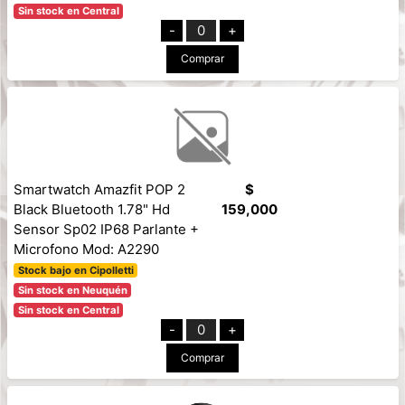
Sin stock en Central
-
0
+
Comprar
Smartwatch Amazfit POP 2
$
Black Bluetooth 1.78" Hd
159,000
Sensor Sp02 IP68 Parlante +
Microfono Mod: A2290
Stock bajo en Cipolletti
Sin stock en Neuquén
Sin stock en Central
-
0
+
Comprar