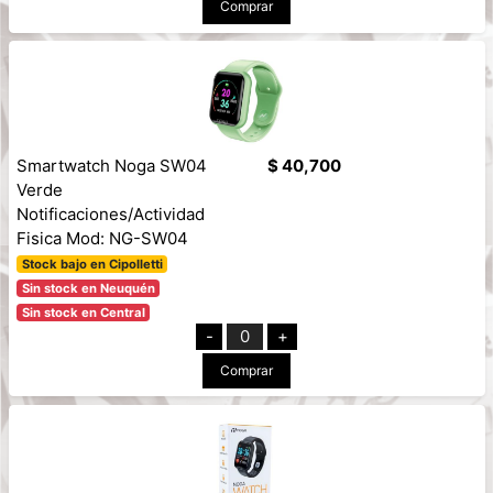
Comprar
Smartwatch Noga SW04
$ 40,700
Verde
Notificaciones/Actividad
Fisica Mod: NG-SW04
Stock bajo en Cipolletti
Sin stock en Neuquén
Sin stock en Central
-
0
+
Comprar