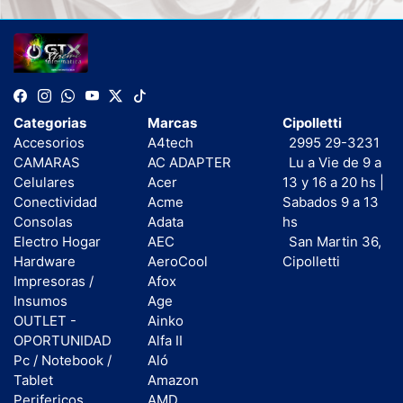
Categorias
Marcas
Cipolletti
Accesorios
A4tech
2995 29-3231
CAMARAS
AC ADAPTER
Lu a Vie de 9 a
Celulares
Acer
13 y 16 a 20 hs |
Conectividad
Acme
Sabados 9 a 13
Consolas
Adata
hs
Electro Hogar
AEC
San Martin 36,
Hardware
AeroCool
Cipolletti
Impresoras /
Afox
Insumos
Age
OUTLET -
Ainko
OPORTUNIDAD
Alfa II
Pc / Notebook /
Aló
Tablet
Amazon
Perifericos
AMD