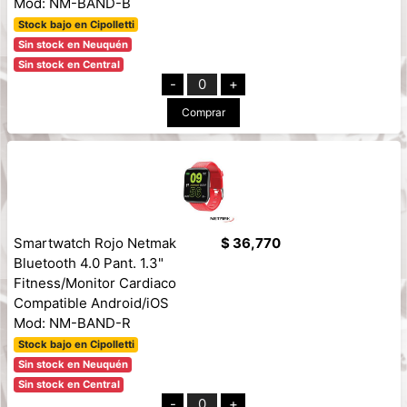
Mod: NM-BAND-B
Stock bajo en Cipolletti
Sin stock en Neuquén
Sin stock en Central
-
0
+
Comprar
Smartwatch Rojo Netmak
$ 36,770
Bluetooth 4.0 Pant. 1.3"
Fitness/Monitor Cardiaco
Compatible Android/iOS
Mod: NM-BAND-R
Stock bajo en Cipolletti
Sin stock en Neuquén
Sin stock en Central
-
0
+