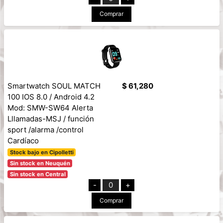
Comprar
Smartwatch SOUL MATCH
$ 61,280
100 IOS 8.0 / Android 4.2
Mod: SMW-SW64 Alerta
Lllamadas-MSJ / función
sport /alarma /control
Cardíaco
Stock bajo en Cipolletti
Sin stock en Neuquén
Sin stock en Central
-
0
+
Comprar