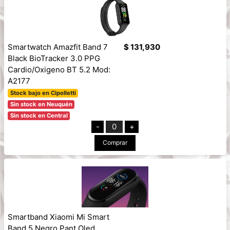
Smartwatch Amazfit Band 7
$ 131,930
Black BioTracker 3.0 PPG
Cardio/Oxigeno BT 5.2 Mod:
A2177
Stock bajo en Cipolletti
Sin stock en Neuquén
Sin stock en Central
-
0
+
Comprar
Smartband Xiaomi Mi Smart
Band 5 Negro Pant.Oled