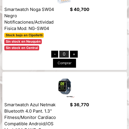
Smartwatch Noga SW04
$ 40,700
Negro
Notificaciones/Actividad
Fisica Mod: NG-SW04
Stock bajo en Cipolletti
Sin stock en Neuquén
Sin stock en Central
-
0
+
Comprar
Smartwatch Azul Netmak
$ 36,770
Bluetooth 4.0 Pant. 1.3"
Fitness/Monitor Cardiaco
Compatible Android/iOS